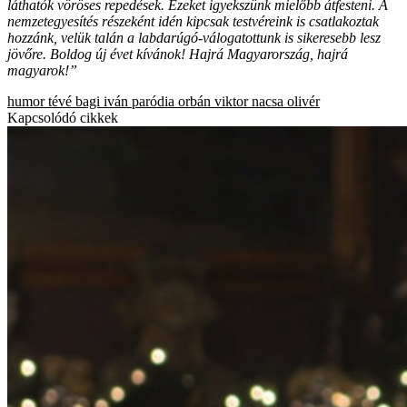
láthatók vöröses repedések. Ezeket igyekszünk mielőbb átfesteni. A
nemzetegyesítés részeként idén kipcsak testvéreink is csatlakoztak
hozzánk, velük talán a labdarúgó-válogatottunk is sikeresebb lesz
jövőre. Boldog új évet kívánok! Hajrá Magyarország, hajrá
magyarok!”
humor
tévé
bagi iván
paródia
orbán viktor
nacsa olivér
Kapcsolódó cikkek