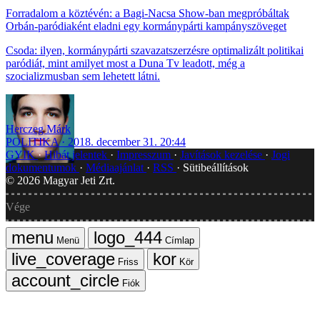
Forradalom a köztévén: a Bagi-Nacsa Show-ban megpróbáltak
Orbán-paródiaként eladni egy kormánypárti kampányszöveget
Csoda: ilyen, kormánypárti szavazatszerzésre optimalizált politikai
paródiát, mint amilyet most a Duna Tv leadott, még a
szocializmusban sem lehetett látni.
Herczeg Márk
POLITIKA
2018. december 31. 20:44
GYIK
Hibát jelentek
Impresszum
Javítások kezelése
Jogi
dokumentumok
Médiaajánlat
RSS
Sütibeállítások
©
2026
Magyar Jeti Zrt.
Vége
Menü
Címlap
Friss
Kör
Fiók