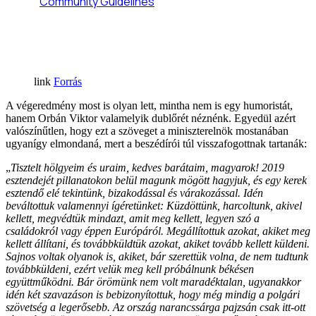
Forrás
A végeredmény most is olyan lett, mintha nem is egy humoristát,
hanem Orbán Viktor valamelyik dublőrét néznénk. Egyedül azért
valószínűtlen, hogy ezt a szöveget a miniszterelnök mostanában
ugyanígy elmondaná, mert a beszédírói túl visszafogottnak tartanák:
„
Tisztelt hölgyeim és uraim, kedves barátaim, magyarok! 2019
esztendejét pillanatokon belül magunk mögött hagyjuk, és egy kerek
esztendő elé tekintünk, bizakodással és várakozással. Idén
beváltottuk valamennyi ígéretünket: Küzdöttünk, harcoltunk, akivel
kellett, megvédtük mindazt, amit meg kellett, legyen szó a
családokról vagy éppen Európáról. Megállítottuk azokat, akiket meg
kellett állítani, és továbbküldtük azokat, akiket tovább kellett küldeni.
Sajnos voltak olyanok is, akiket, bár szerettük volna, de nem tudtunk
továbbküldeni, ezért velük meg kell próbálnunk békésen
együttműködni. Bár örömünk nem volt maradéktalan, ugyanakkor
idén két szavazáson is bebizonyítottuk, hogy még mindig a polgári
szövetség a legerősebb. Az ország narancssárga pajzsán csak itt-ott