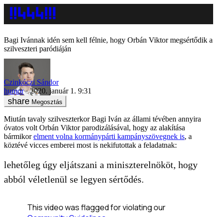
Bagi Ivánnak idén sem kell félnie, hogy Orbán Viktor megsértődik a
szilveszteri paródiáján
Czinkóczi Sándor
humor
2020. január 1. 9:31
Megosztás
Miután tavaly szilveszterkor Bagi Iván az állami tévében annyira
óvatos volt Orbán Viktor parodizálásával, hogy az alakítása
bármikor
elment volna kormánypárti kampányszövegnek is
, a
köztévé vicces emberei most is nekifutottak a feladatnak:
lehetőleg úgy eljátszani a miniszterelnököt, hogy
abból véletlenül se legyen sértődés.