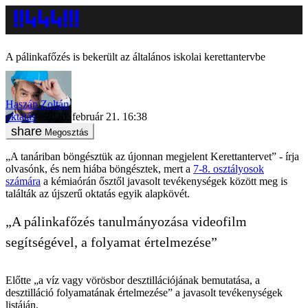
A pálinkafőzés is bekerült az általános iskolai kerettantervbe
Haszán Zoltán
oktatás
2020. február 21. 16:38
Megosztás
„A tanáriban böngésztük az újonnan megjelent Kerettantervet” - írja
olvasónk, és nem hiába böngésztek, mert a
7-8. osztályosok
számára
a kémiaórán ősztől javasolt tevékenységek között meg is
találták az újszerű oktatás egyik alapkövét.
„A pálinkafőzés tanulmányozása videofilm
segítségével, a folyamat értelmezése”
Előtte „a víz vagy vörösbor desztillációjának bemutatása, a
desztilláció folyamatának értelmezése” a javasolt tevékenységek
listáján.