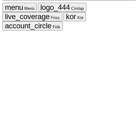
Menü
Címlap
Friss
Kör
Fiók