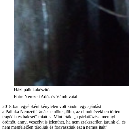
Házi pálinkakészítő
Fotó
:
Nemzeti Adó- és Vámhivatal
2018-ban egyébként kénytelen volt kiadni egy ajánlást
a Pálinka Nemzeti Tanács elnöke „több, az elmúlt években történt
tragédia és baleset” miatt is. Mint írták, „a párlatfőzés amennyi
örömöt, annyi veszélyt is jelenthet, ha nem szakszerűen járunk el, és
nem megfelelően tároljuk és fogyasztjuk ezt a nemes italt”.