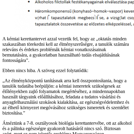
A kémiai kerettantervet azzal vezetik fel, hogy az „oktatás minden
szakaszában törekedni kell az élményszerűségre, a tanulók számára
releváns és érdekes problémák kémiai vonatkozásainak
bemutatására, a gyakorlatban használható tudás elsajátításának
fontosságára”.
Ebben nincs hiba. A szöveg ezzel folytatódik:
„Az élményközpontú tanításnak arra kell összpontosítania, hogy a
tanulók tudatába beépüljön: a kémiai ismeretek szükségesek az
élőlényekben zajló folyamatok megértéséhez, a mindennapokban
használt tárgyaink előállításához, feladata a tudatos vásárlási és
anyagfelhasználási szokások kialakítása, az egészségvédelemhez és
az élhető környezet megóvásához szükséges ismeretek és szemlélet
biztosítása.”
Átnéztünk a 7-8. osztályosok biológia kerettantervébe, ott az alkohol
és a pálinka egészségre gyakorolt hatásáról nincs szó. Biztosan
azért, mert ez nem jelentős probléma Magyarországon.