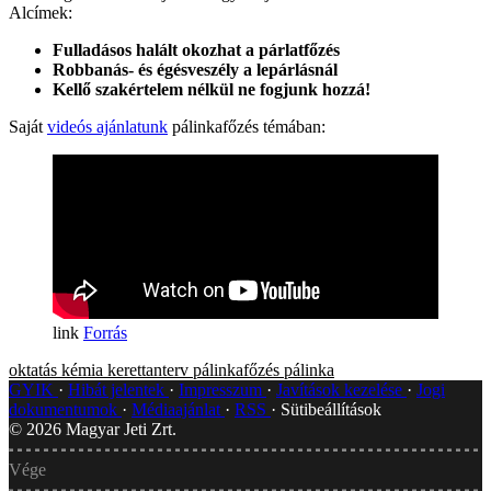
Alcímek:
Fulladásos halált okozhat a párlatfőzés
Robbanás- és égésveszély a lepárlásnál
Kellő szakértelem nélkül ne fogjunk hozzá!
Saját
videós ajánlatunk
pálinkafőzés témában:
Forrás
oktatás
kémia
kerettanterv
pálinkafőzés
pálinka
GYIK
Hibát jelentek
Impresszum
Javítások kezelése
Jogi
dokumentumok
Médiaajánlat
RSS
Sütibeállítások
©
2026
Magyar Jeti Zrt.
Vége