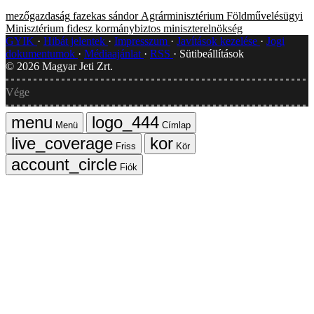
mezőgazdaság
fazekas sándor
Agrárminisztérium
Földművelésügyi
Minisztérium
fidesz
kormánybiztos
miniszterelnökség
GYIK
Hibát jelentek
Impresszum
Javítások kezelése
Jogi
dokumentumok
Médiaajánlat
RSS
Sütibeállítások
©
2026
Magyar Jeti Zrt.
Vége
Menü
Címlap
Friss
Kör
Fiók