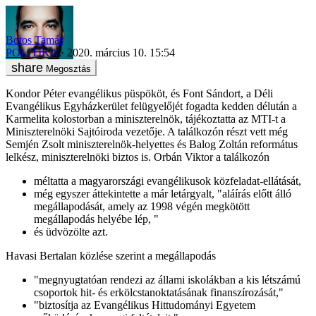
Botos Tamás
POLITIKA
2020. március 10. 15:54
Megosztás
Kondor Péter evangélikus püspököt, és Font Sándort, a Déli
Evangélikus Egyházkerület felügyelőjét fogadta kedden délután a
Karmelita kolostorban a miniszterelnök, tájékoztatta az MTI-t a
Miniszterelnöki Sajtóiroda vezetője. A találkozón részt vett még
Semjén Zsolt miniszterelnök-helyettes és Balog Zoltán református
lelkész, miniszterelnöki biztos is. Orbán Viktor a találkozón
méltatta a magyarországi evangélikusok közfeladat-ellátását,
még egyszer áttekintette a már letárgyalt, "aláírás előtt álló
megállapodását, amely az 1998 végén megkötött
megállapodás helyébe lép, "
és üdvözölte azt.
Havasi Bertalan közlése szerint a megállapodás
"megnyugtatóan rendezi az állami iskolákban a kis létszámú
csoportok hit- és erkölcstanoktatásának finanszírozását,"
"biztosítja az Evangélikus Hittudományi Egyetem