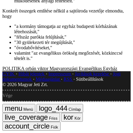
működésének anyagi feltételeit."
Konkrét összegek említése nélkül a sajtóiroda vezetője elmondta,
hogy
"a kormány támogatja az egyház budapesti kórházának
létrehozását,"
"félszáz parókia felújítását,"
"30 gyülekezeti tér megújítását,"
"óvodabővítéseket,"
valamint "az evangélikus örökség megőrzését, közkinccsé
tételét is."
POLITIKA
orbán viktor
Magyarországi Evangélikus Egyház
GYIK
Hibát jelentek
Impresszum
Javítások kezelése
Jogi
dokumentumok
Médiaajánlat
RSS
Sütibeállítások
©
2026
Magyar Jeti Zrt.
Vége
Menü
Címlap
Friss
Kör
Fiók