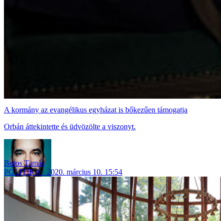
A kormány az evangélikus egyházat is bőkezűen támogatja
Orbán áttekintette és üdvözölte a viszonyt.
Botos Tamás
POLITIKA
2020. március 10. 15:54