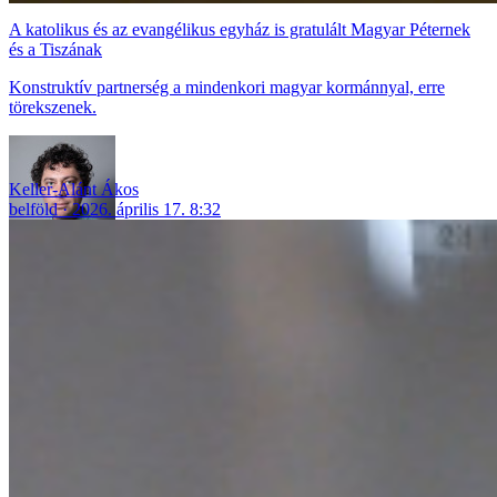
A katolikus és az evangélikus egyház is gratulált Magyar Péternek
és a Tiszának
Konstruktív partnerség a mindenkori magyar kormánnyal, erre
törekszenek.
Keller-Alánt Ákos
belföld
2026. április 17. 8:32