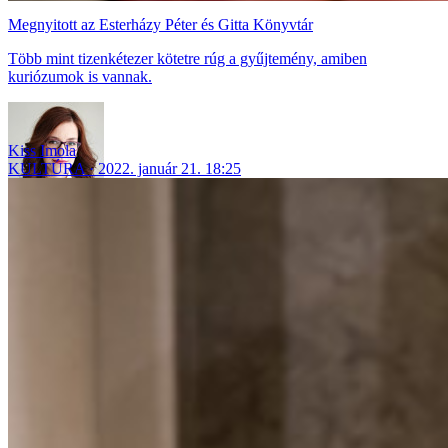
Megnyitott az Esterházy Péter és Gitta Könyvtár
Több mint tizenkétezer kötetre rúg a gyűjtemény, amiben
kuriózumok is vannak.
Kiss Imola
KULTÚRA
2022. január 21. 18:25