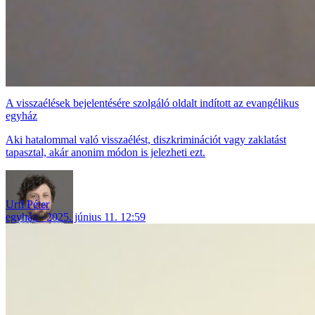
A visszaélések bejelentésére szolgáló oldalt indított az evangélikus
egyház
Aki hatalommal való visszaélést, diszkriminációt vagy zaklatást
tapasztal, akár anonim módon is jelezheti ezt.
Urfi Péter
egyház
2025. június 11. 12:59