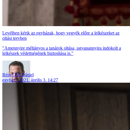
Levélben kérik az egyházak, hogy vegyék előre a lelkészeket az
oltási tervben
"Amennyire méltányos a tanárok oltása, ugyanannyira indokolt a
lelkészek védettségének biztosítása is."
Rényi Pál Dániel
egyház
2021. április 3. 14:27