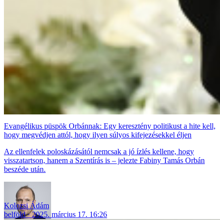
Evangélikus püspök Orbánnak: Egy keresztény politikust a hite kell,
hogy megvédjen attól, hogy ilyen súlyos kifejezésekkel éljen
Az ellenfelek poloskázásától nemcsak a jó ízlés kellene, hogy
visszatartson, hanem a Szentírás is – jelezte Fabiny Tamás Orbán
beszéde után.
Kolozsi Ádám
belföld
2025. március 17. 16:26