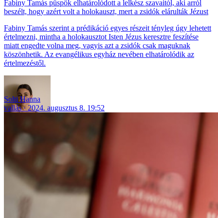
Fabiny Tamás püspök elhatárolódott a lelkész szavaitól, aki arról
beszélt, hogy azért volt a holokauszt, mert a zsidók elárulták Jézust
Fabiny Tamás szerint a prédikáció egyes részeit tényleg úgy lehetett
értelmezni, mintha a holokausztot Isten Jézus keresztre feszítése
miatt engedte volna meg, vagyis azt a zsidók csak maguknak
köszönhetik. Az evangélikus egyház nevében elhatárolódik az
értelmezéstől.
Solti Hanna
vallás
2024. augusztus 8. 19:52