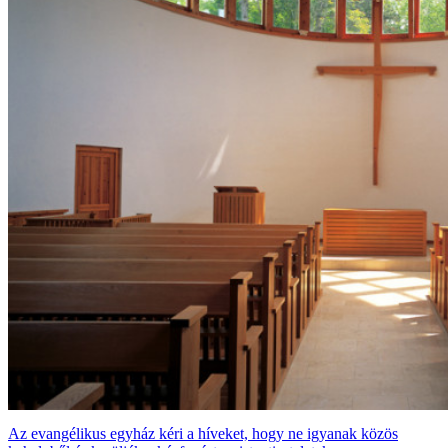
Az evangélikus egyház kéri a híveket, hogy ne igyanak közös