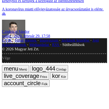
kehelyből és kerüljék a kézfogást az istentiszteleteken
A koronavírus miatti elővigyázatosság az úrvacsoráztatást is elérte.
🙏
Czinkóczi Sándor
vallás
2020. február 29. 17:58
GYIK
Hibát jelentek
Impresszum
Javítások kezelése
Jogi
dokumentumok
Médiaajánlat
RSS
Sütibeállítások
©
2026
Magyar Jeti Zrt.
Vége
Menü
Címlap
Friss
Kör
Fiók