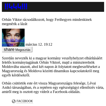
Orbán Viktor rácsodálkozott, hogy Ferihegyen mindenkinek
megmérik a lázát
Horváth Bence
politika
2020. március 12. 19:12
Megosztás
Szerdán nevezték ki a magyar kormány veszélyhelyzet elhárításáért
felelős kormánytagjának Orbán Viktort, majd a miniszterelnök
Moldovába utazott, ahol két napon át folytatott megbeszéléseket a
Magyarország és Moldova közötti dinamikus kapcsolatokról meg
egyéb kérdésekről.
Orbán csütörtök este ért vissza Magyarországra felesége, Lévai
Anikó társaságában, és a reptéren egy egészségügyi ellenőrzés várta,
amiről meg is osztott egy videót a Facebook-oldalán.