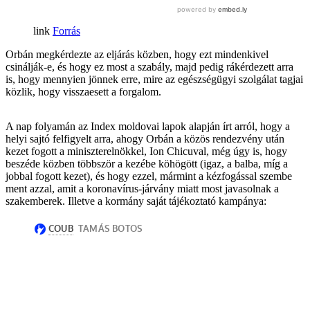
Forrás
Orbán megkérdezte az eljárás közben, hogy ezt mindenkivel
csinálják-e, és hogy ez most a szabály, majd pedig rákérdezett arra
is, hogy mennyien jönnek erre, mire az egészségügyi szolgálat tagjai
közlik, hogy visszaesett a forgalom.
A nap folyamán az Index moldovai lapok alapján írt arról, hogy a
helyi sajtó felfigyelt arra, ahogy Orbán a közös rendezvény után
kezet fogott a miniszterelnökkel, Ion Chicuval, még úgy is, hogy
beszéde közben többször a kezébe köhögött (igaz, a balba, míg a
jobbal fogott kezet), és hogy ezzel, mármint a kézfogással szembe
ment azzal, amit a koronavírus-járvány miatt most javasolnak a
szakemberek. Illetve a kormány saját tájékoztató kampánya: