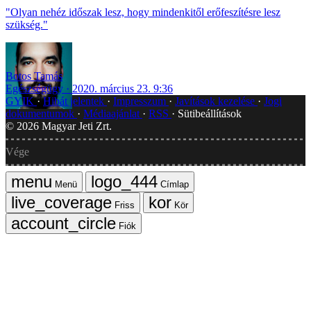
"Olyan nehéz időszak lesz, hogy mindenkitől erőfeszítésre lesz
szükség."
Botos Tamás
Egészségügy
2020. március 23. 9:36
GYIK
Hibát jelentek
Impresszum
Javítások kezelése
Jogi
dokumentumok
Médiaajánlat
RSS
Sütibeállítások
©
2026
Magyar Jeti Zrt.
Vége
Menü
Címlap
Friss
Kör
Fiók