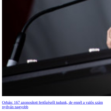
Orbán: 167 azonosított fertőzésről tudunk, de ennél a valós szám
nyilván nagyobb