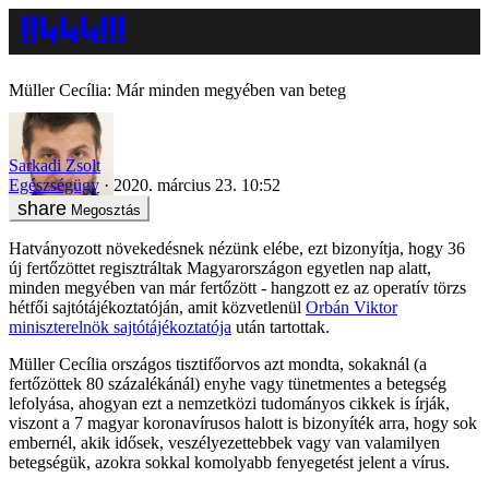
Müller Cecília: Már minden megyében van beteg
Sarkadi Zsolt
Egészségügy
2020. március 23. 10:52
Megosztás
Hatványozott növekedésnek nézünk elébe, ezt bizonyítja, hogy 36
új fertőzöttet regisztráltak Magyarországon egyetlen nap alatt,
minden megyében van már fertőzött - hangzott ez az operatív törzs
hétfői sajtótájékoztatóján, amit közvetlenül
Orbán Viktor
miniszterelnök sajtótájékoztatója
után tartottak.
Müller Cecília országos tisztifőorvos azt mondta, sokaknál (a
fertőzöttek 80 százalékánál) enyhe vagy tünetmentes a betegség
lefolyása, ahogyan ezt a nemzetközi tudományos cikkek is írják,
viszont a 7 magyar koronavírusos halott is bizonyíték arra, hogy sok
embernél, akik idősek, veszélyezettebbek vagy van valamilyen
betegségük, azokra sokkal komolyabb fenyegetést jelent a vírus.