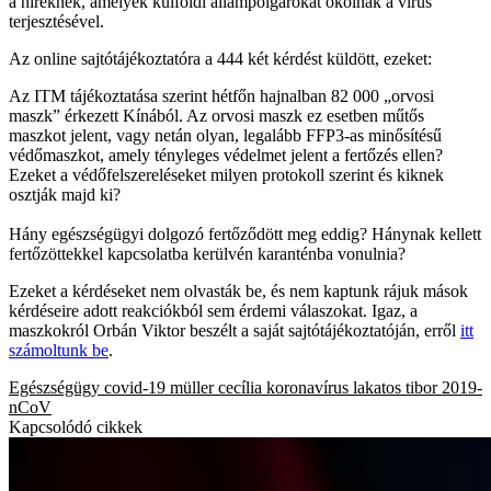
a híreknek, amelyek külföldi állampolgárokat okolnak a vírus
terjesztésével.
Az online sajtótájékoztatóra a 444 két kérdést küldött, ezeket:
Az ITM tájékoztatása szerint hétfőn hajnalban 82 000 „orvosi
maszk” érkezett Kínából. Az orvosi maszk ez esetben műtős
maszkot jelent, vagy netán olyan, legalább FFP3-as minősítésű
védőmaszkot, amely tényleges védelmet jelent a fertőzés ellen?
Ezeket a védőfelszereléseket milyen protokoll szerint és kiknek
osztják majd ki?
Hány egészségügyi dolgozó fertőződött meg eddig? Hánynak kellett
fertőzöttekkel kapcsolatba kerülvén karanténba vonulnia?
Ezeket a kérdéseket nem olvasták be, és nem kaptunk rájuk mások
kérdéseire adott reakciókból sem érdemi válaszokat. Igaz, a
maszkokról Orbán Viktor beszélt a saját sajtótájékoztatóján, erről
itt
számoltunk be
.
Egészségügy
covid-19
müller cecília
koronavírus
lakatos tibor
2019-
nCoV
Kapcsolódó cikkek