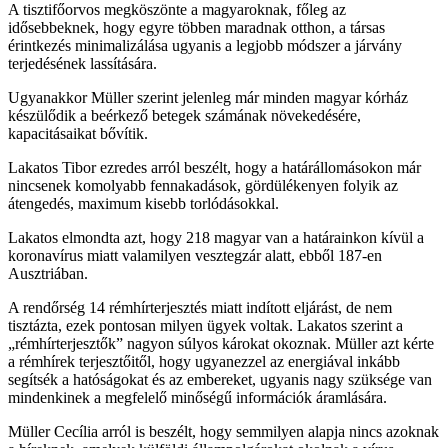
A tisztifőorvos megköszönte a magyaroknak, főleg az
idősebbeknek, hogy egyre többen maradnak otthon, a társas
érintkezés minimalizálása ugyanis a legjobb módszer a járvány
terjedésének lassítására.
Ugyanakkor Müller szerint jelenleg már minden magyar kórház
készülődik a beérkező betegek számának növekedésére,
kapacitásaikat bővítik.
Lakatos Tibor ezredes arról beszélt, hogy a határállomásokon már
nincsenek komolyabb fennakadások, gördülékenyen folyik az
átengedés, maximum kisebb torlódásokkal.
Lakatos elmondta azt, hogy 218 magyar van a határainkon kívül a
koronavírus miatt valamilyen vesztegzár alatt, ebből 187-en
Ausztriában.
A rendőrség 14 rémhírterjesztés miatt indított eljárást, de nem
tisztázta, ezek pontosan milyen ügyek voltak. Lakatos szerint a
„rémhírterjesztők” nagyon súlyos károkat okoznak. Müller azt kérte
a rémhírek terjesztőitől, hogy ugyanezzel az energiával inkább
segítsék a hatóságokat és az embereket, ugyanis nagy szüksége van
mindenkinek a megfelelő minőségű információk áramlására.
Müller Cecília arról is beszélt, hogy semmilyen alapja nincs azoknak