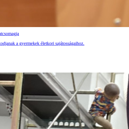
latcsomagja
zodjanak a gyermekek életkori sajátosságaihoz.