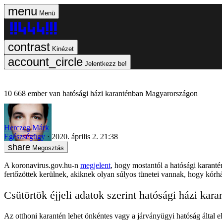
Menü
Kinézet
Jelentkezz be!
10 668 ember van hatósági házi karanténban Magyarországon
Herczeg Márk
Egészségügy
2020. április 2. 21:38
Megosztás
A koronavirus.gov.hu-n
megjelent
, hogy mostantól a hatósági karanté
fertőzöttek kerülnek, akiknek olyan súlyos tünetei vannak, hogy kórház
Csütörtök éjjeli adatok szerint hatósági házi ka
Az otthoni karantén lehet önkéntes vagy a járványügyi hatóság által el