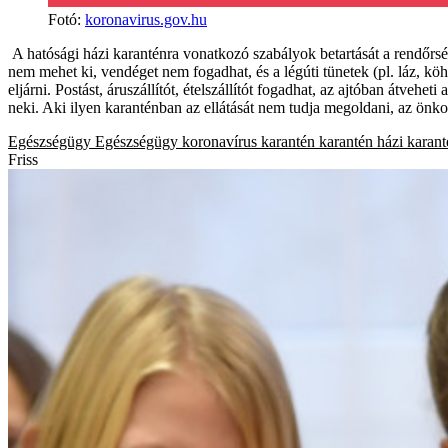
Fotó
:
koronavirus.gov.hu
A hatósági házi karanténra vonatkozó szabályok betartását a rendőrség
nem mehet ki, vendéget nem fogadhat, és a légúti tünetek (pl. láz, kö
eljárni. Postást, áruszállítót, ételszállítót fogadhat, az ajtóban átveh
neki. Aki ilyen karanténban az ellátását nem tudja megoldani, az önko
Egészségügy
Egészségügy
koronavírus
karantén
karantén
házi karan
Friss