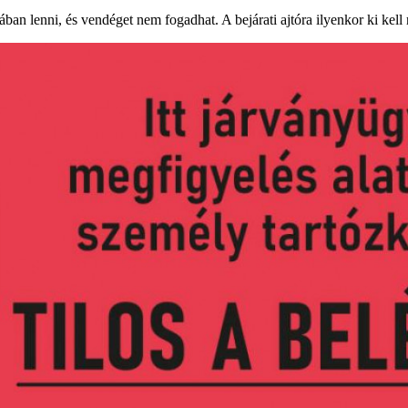
an lenni, és vendéget nem fogadhat. A bejárati ajtóra ilyenkor ki kell ra