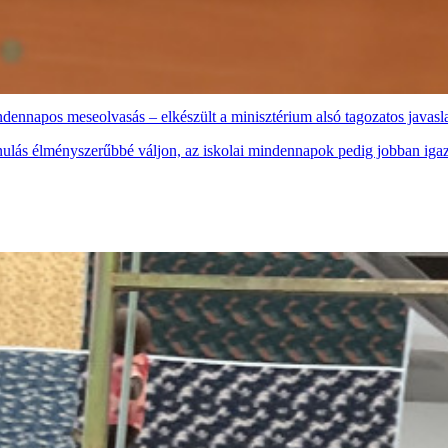
indennapos meseolvasás – elkészült a minisztérium alsó tagozatos javas
anulás élményszerűbbé váljon, az iskolai mindennapok pedig jobban iga