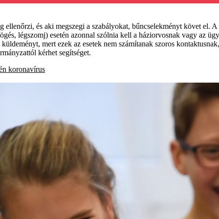
 ellenőrzi, és aki megszegi a szabályokat, bűncselekményt követ el. A 
högés, légszomj) esetén azonnal szólnia kell a háziorvosnak vagy az ügy
eti a küldeményt, mert ezek az esetek nem számítanak szoros kontaktusnak,
rmányzattól kérhet segítséget.
tén
koronavírus