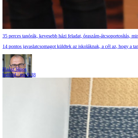
35 perces tanórák, kevesebb házi feladat, óraszám-átcsoportosítás, m
14 pontos javaslatcsomagot küldtek az iskoláknak, a cél az, hogy a t
Haász János
belföld
ma 9:38