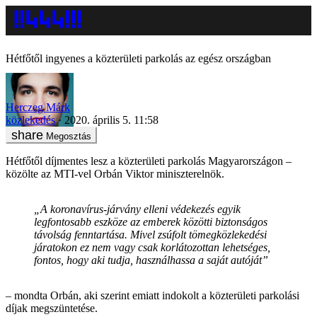
Hétfőtől ingyenes a közterületi parkolás az egész országban
Herczeg Márk
közlekedés
2020. április 5. 11:58
Megosztás
Hétfőtől díjmentes lesz a közterületi parkolás Magyarországon –
közölte az MTI-vel Orbán Viktor miniszterelnök.
„A koronavírus-járvány elleni védekezés egyik
legfontosabb eszköze az emberek közötti biztonságos
távolság fenntartása. Mivel zsúfolt tömegközlekedési
járatokon ez nem vagy csak korlátozottan lehetséges,
fontos, hogy aki tudja, használhassa a saját autóját”
– mondta Orbán, aki szerint emiatt indokolt a közterületi parkolási
díjak megszüntetése.