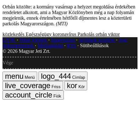
Orbán közölte: a kormány vasárnap a helyzet megoldása érdekében
rendeletet alkotott, ami a Magyar Közlönyben még a nap folyamán
megjelenik, ennek értelmében hétfőtől díjmentes lesz a közterületi
parkolás Magyarországon.
(MTI)
közlekedés
Egészségügy
koronavírus
Parkolás
orbán viktor
GYIK
Hibát jelentek
Impresszum
Javítások kezelése
Jogi
dokumentumok
Médiaajánlat
RSS
Sütibeállítások
©
2026
Magyar Jeti Zrt.
Vége
Menü
Címlap
Friss
Kör
Fiók