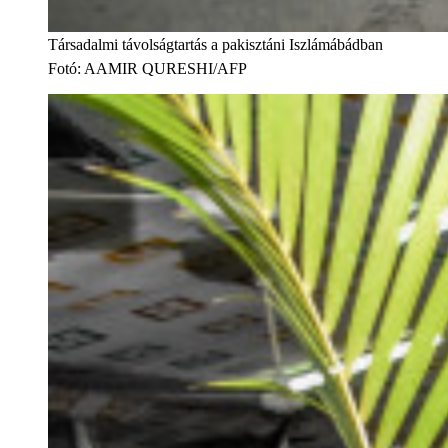
Társadalmi távolságtartás a pakisztáni Iszlámábádban
Fotó
:
AAMIR QURESHI/AFP