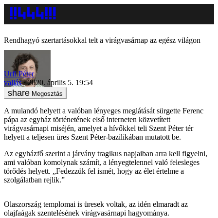
Rendhagyó szertartásokkal telt a virágvasárnap az egész világon
Urfi Péter
vallás
2020. április 5. 19:54
Megosztás
A mulandó helyett a valóban lényeges meglátását sürgette Ferenc
pápa az egyház történetének első interneten közvetített
virágvasárnapi miséjén, amelyet a hívőkkel teli Szent Péter tér
helyett a teljesen üres Szent Péter-bazilikában mutatott be.
Az egyházfő szerint a járvány tragikus napjaiban arra kell figyelni,
ami valóban komolynak számít, a lényegtelennel való felesleges
törődés helyett. „Fedezzük fel ismét, hogy az élet értelme a
szolgálatban rejlik.”
Olaszország templomai is üresek voltak, az idén elmaradt az
olajfaágak szentelésének virágvasárnapi hagyománya.