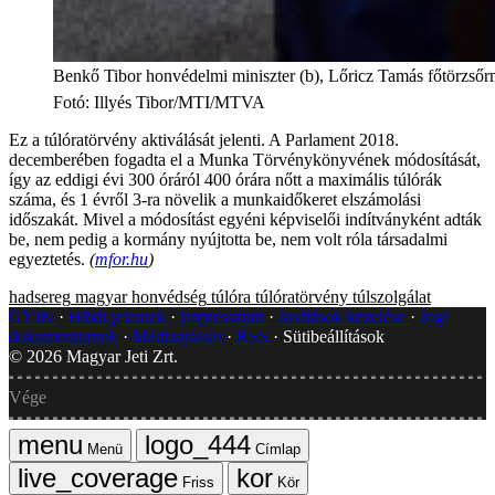
Benkő Tibor honvédelmi miniszter (b), Lőricz Tamás főtörzsőrm
Fotó
:
Illyés Tibor/MTI/MTVA
Ez a túlóratörvény aktiválását jelenti. A Parlament 2018.
decemberében fogadta el a Munka Törvénykönyvének módosítását,
így az eddigi évi 300 óráról 400 órára nőtt a maximális túlórák
száma, és 1 évről 3-ra növelik a munkaidőkeret elszámolási
időszakát. Mivel a módosítást egyéni képviselői indítványként adták
be, nem pedig a kormány nyújtotta be, nem volt róla társadalmi
egyeztetés.
(
mfor.hu
)
hadsereg
magyar honvédség
túlóra
túlóratörvény
túlszolgálat
GYIK
Hibát jelentek
Impresszum
Javítások kezelése
Jogi
dokumentumok
Médiaajánlat
RSS
Sütibeállítások
©
2026
Magyar Jeti Zrt.
Vége
Menü
Címlap
Friss
Kör