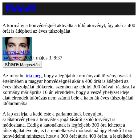
A kormány a honvédségnél aktiválta a túlóratörvényt, így akár a 400
órát is átlépheti az éves túlszolgálat
Herczeg Márk
hadsereg
2020. május 3. 8:37
Megosztás
Az mfor.hu
írta meg
, hogy a legújabb kormányzati törvényjavaslat
értelmében a magyar honvédségnél akár a 400 órát is átlépheti az
éves túlszolgálat időkerete, szemben az eddigi 300 órával, ráadásul a
kormány már április 16-án elrendelte, hogy a veszélyhelyzet ideje
alatt elrendelt túlórázás nem számít bele a katonák éves túlszolgálati
időtartamába.
A lap azt írja, a kedd este a parlamentnek benyújtott
salátatörvényben a honvédek jogállásáról szóló törvényt is
módosítana. Eddig a katonáknak is legfeljebb 300 óra lehetett a
túlszolgálat évente, ezt a rendelkezést módosítaná úgy Benkő Tibor
honvédelmi miniszter, hogy a 300 órát átírja 400 órára, a legfeljebb