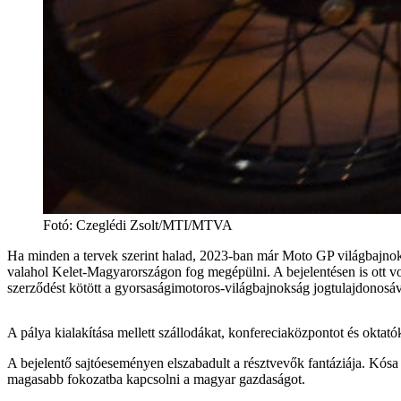
Fotó
:
Czeglédi Zsolt/MTI/MTVA
Ha minden a tervek szerint halad, 2023-ban már Moto GP világbajnoki
valahol Kelet-Magyarországon fog megépülni. A bejelentésen is ott vol
szerződést kötött a gyorsaságimotoros-világbajnokság jogtulajdonosá
A pálya kialakítása mellett szállodákat, konfereciaközpontot és oktat
A bejelentő sajtóeseményen elszabadult a résztvevők fantáziája. Kósa L
magasabb fokozatba kapcsolni a magyar gazdaságot.