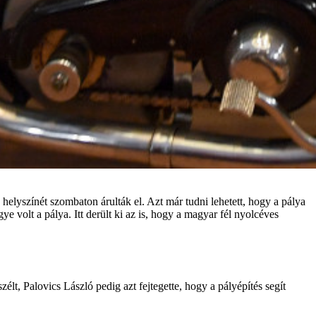
lyszínét szombaton árulták el. Azt már tudni lehetett, hogy a pálya
 volt a pálya. Itt derült ki az is, hogy a magyar fél nyolcéves
lt, Palovics László pedig azt fejtegette, hogy a pályépítés segít