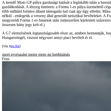
A leendő Moto GP-pálya gazdasági hatását a leginkább talán a hasonló
gazdálkodását. A lényeg tömören: a Forma 1-es pálya üzemeltető cég
több milliárd forintos állami támogatás tud csak így-úgy elfedni. Mára
nélkül - emlegetik a verseny által generált turisztikai bevételeket. A
mogyoródi Forma 1-es futamok után rutinszerűen lejelentett százezr
összesen hány jegy kelt el.)
A G7 elemzésének legtanulságosabb része az, amiben bemutatják, hogy
Hungaroringéi, viszont négyszer annyi piaci bevételt ér el.
(via n
so.hu
)
sport
gyorsasági motor
moto gp
hajdúnánás
Friss