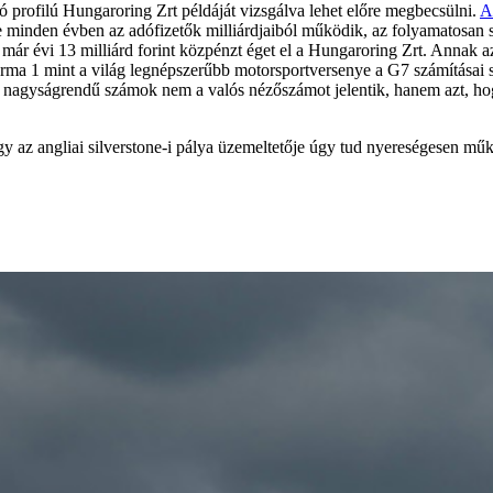
 profilú Hungaroring Zrt példáját vizsgálva lehet előre megbecsülni.
A
e minden évben az adófizetők milliárdjaiból működik, az folyamatosan 
 már évi 13 milliárd forint közpénzt éget el a Hungaroring Zrt. Annak az
 Forma 1 mint a világ legnépszerűbb motorsportversenye a G7 számításai s
es nagyságrendű számok nem a valós nézőszámot jelentik, hanem azt, 
 az angliai silverstone-i pálya üzemeltetője úgy tud nyereségesen mű