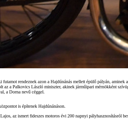
 futamot rendeznek azon a Hajdúnánás mellett épülő pályán, aminek a he
t az a Palkovics László miniszter, akinek járműipari mérnökként szívügye
val, a Dorna nevű céggel.
óközpontot is építenek Hajdúnánáson.
ajos, az ismert fideszes motoros évi 200 napnyi pályhasznosításról beszé