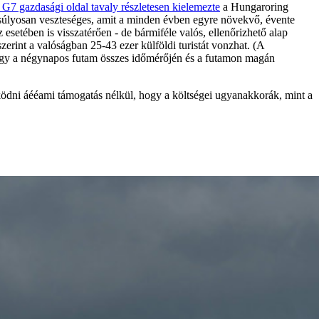
 G7 gazdasági oldal tavaly részletesen kielemezte
a Hungaroring
súlyosan veszteséges, amit a minden évben egyre növekvő, évente
 esetében is visszatérően - de bármiféle valós, ellenőrizhető alap
zerint a valóságban 25-43 ezer külföldi turistát vonzhat. (A
hogy a négynapos futam összes időmérőjén és a futamon magán
ködni áééami támogatás nélkül, hogy a költségei ugyanakkorák, mint a