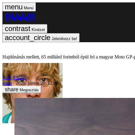
Menü
Kinézet
Jelentkezz be!
Hajdúnánás mellett, 65 milliárd forintból épül fel a magyar Moto GP-
Szily László
sport
2020. június 20. 12:46
Megosztás