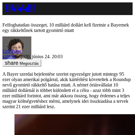
Felfoghatatlan összeget, 10 milliárd dollárt kell fizetnie a Bayernek
egy rákkeltőnek tartott gyomirtó miatt
Urfi Péter
külföld
2020. június 24. 20:03
Megosztás
A Bayer szerdai bejelentése szerint egyezségre jutott mintegy 95
ezer olyan amerikai polgárral, akik kártérítést követeltek a Roundup
nevű gyomirtó rákkeltő hatása miatt. A német óriásvállalat 10
milliárd dollárnál is többet különített el a célra - azaz több mint 3
ezer milliárd forintot, ami már akkora összeg, hogy érdemes a teljes
magyar költségvetéshez mérni, amelynek idei összkiadása a tervek
szerint 21 ezer milliárd lesz.