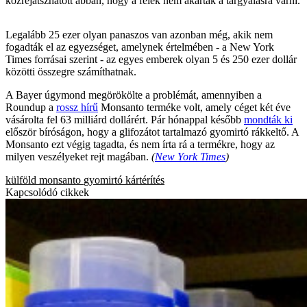
közrejátszhatott abban, hogy a felek nem akartak a tárgyalásra várni.
Legalább 25 ezer olyan panaszos van azonban még, akik nem
fogadták el az egyezséget, amelynek értelmében - a New York
Times forrásai szerint - az egyes emberek olyan 5 és 250 ezer dollár
közötti összegre számíthatnak.
A Bayer úgymond megörökölte a problémát, amennyiben a
Roundup a
rossz hírű
Monsanto terméke volt, amely céget két éve
vásárolta fel 63 milliárd dollárért. Pár hónappal később
mondták ki
először bíróságon, hogy a glifozátot tartalmazó gyomirtó rákkeltő. A
Monsanto ezt végig tagadta, és nem írta rá a termékre, hogy az
milyen veszélyeket rejt magában.
(
New York Times
)
külföld
monsanto
gyomirtó
kártérítés
Kapcsolódó cikkek