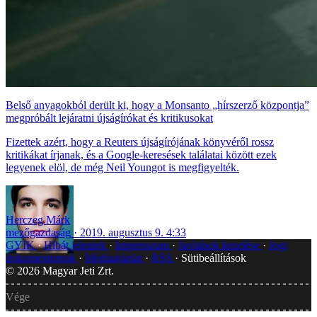
Belső anyagokból derült ki, hogy a Monsanto „hírszerző központja”
megpróbált lejáratni újságírókat és kritikusokat
Fizettek azért, hogy a Reuters újságírójának könyvéről rossz
kritikákat írjanak, és a Google-keresések találatai között ezek
legyenek elöl, de még Neil Youngot is megfigyelték.
Herczeg Márk
mezőgazdaság
2019. augusztus 9. 4:33
GYIK
Hibát jelentek
Impresszum
Javítások kezelése
Jogi
dokumentumok
Médiaajánlat
RSS
Sütibeállítások
©
2026
Magyar Jeti Zrt.
Vége