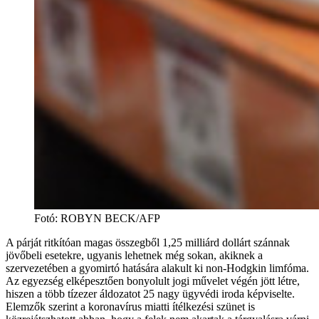
Fotó
:
ROBYN BECK/AFP
A párját ritkítóan magas összegből 1,25 milliárd dollárt szánnak
jövőbeli esetekre, ugyanis lehetnek még sokan, akiknek a
szervezetében a gyomirtó hatására alakult ki non-Hodgkin limfóma.
Az egyezség elképesztően bonyolult jogi művelet végén jött létre,
hiszen a több tízezer áldozatot 25 nagy ügyvédi iroda képviselte.
Elemzők szerint a koronavírus miatti ítélkezési szünet is