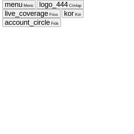
Menü
Címlap
Friss
Kör
Fiók