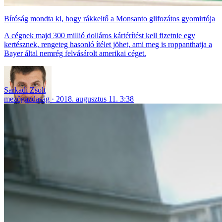
Bíróság mondta ki, hogy rákkeltő a Monsanto glifozátos gyomirtója
A cégnek majd 300 millió dolláros kártérítést kell fizetnie egy
kertésznek, rengeteg hasonló ítélet jöhet, ami meg is roppanthatja a
Bayer által nemrég felvásárolt amerikai céget.
Sarkadi Zsolt
mezőgazdaság
2018. augusztus 11. 3:38