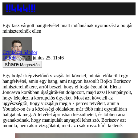
Egy kiszivárgott hangfelvétel miatt indítanának nyomozást a bolgár
miniszterelnök ellen
Czinkóczi Sándor
külföld
2020. június 25. 11:46
Megosztás
Egy bolgár képviselőnő vizsgálatot követel, miután előkerült egy
hangfelvétel, amin egy hang, ami nagyon hasonlít Bojko Boriszov
miniszterelnökére, arról beszél, hogy el fogja égetni őt. Elena
Joncseva korábban újságíróként dolgozott, majd azzal kampányolt,
hogy leleplezi a korrupciós ügyeket. Most azt követeli az
ügyészségtől, hogy vizsgálja meg a 7 perces felvételt, amit a
Youtube-on és a közösségi oldalakon már több mint egymillióan
hallgattak meg. A felvétel áprilisban készülhetett, és többen arra
gyanakodnak, hogy manipulált anyagról lehet szó. Boriszov azt
mondta, nem akar vizsgálatot, mert az csak rossz hírét keltené.