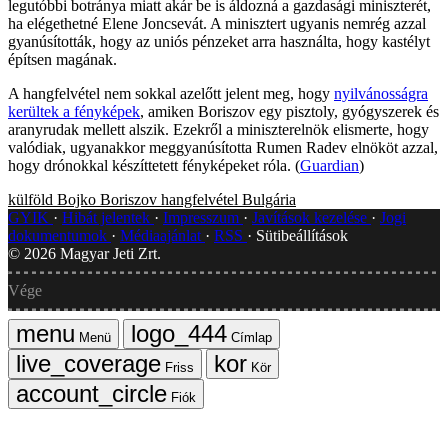
legutóbbi botránya miatt akár be is áldozná a gazdasági miniszterét,
ha elégethetné Elene Joncsevát. A minisztert ugyanis nemrég azzal
gyanúsították, hogy az uniós pénzeket arra használta, hogy kastélyt
építsen magának.
A hangfelvétel nem sokkal azelőtt jelent meg, hogy
nyilvánosságra
kerültek a fényképek
, amiken Boriszov egy pisztoly, gyógyszerek és
aranyrudak mellett alszik. Ezekről a miniszterelnök elismerte, hogy
valódiak, ugyanakkor meggyanúsította Rumen Radev elnököt azzal,
hogy drónokkal készíttetett fényképeket róla. (
Guardian
)
külföld
Bojko Boriszov
hangfelvétel
Bulgária
GYIK
Hibát jelentek
Impresszum
Javítások kezelése
Jogi
dokumentumok
Médiaajánlat
RSS
Sütibeállítások
©
2026
Magyar Jeti Zrt.
Vége
Menü
Címlap
Friss
Kör
Fiók