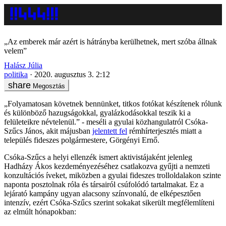
„Az emberek már azért is hátrányba kerülhetnek, mert szóba állnak
velem”
Halász Júlia
politika
2020. augusztus 3. 2:12
Megosztás
„Folyamatosan követnek bennünket, titkos fotókat készítenek rólunk
és különböző hazugságokkal, gyalázkodásokkal teszik ki a
felületeikre névtelenül.” - meséli a gyulai közhangulatról Csóka-
Szűcs János, akit májusban
jelentett fel
rémhírterjesztés miatt a
település fideszes polgármestere, Görgényi Ernő.
Csóka-Szűcs a helyi ellenzék ismert aktivistájaként jelenleg
Hadházy Ákos kezdeményezéséhez csatlakozva gyűjti a nemzeti
konzultációs íveket, miközben a gyulai fideszes trolloldalakon szinte
naponta posztolnak róla és társairól csúfolódó tartalmakat. Ez a
lejárató kampány ugyan alacsony színvonalú, de elképesztően
intenzív, ezért Csóka-Szűcs szerint sokakat sikerült megfélemlíteni
az elmúlt hónapokban: