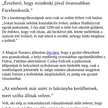
„Érezhető, hogy mindenki jóval óvatosabban
Facebookozik.”
De a karaktergyilkosságnak nem csak az online térben volt hatása:
„Sokan hoznak nekünk konzultációs íveket, amikor Hadházyval
együtt pultoztunk, 3 óra alatt 2200-nál is több ívet sikerült gyűjteni.
De érdekes, hogy volt olyan, aki biciklivel jött, letette mellettünk a
szatyrát tele ívekkel, és már tekert is tovább, nehogy bárki meglássa
a pultnál.”
A Magyar Narancs júliusban
írta meg
, hogy a gyulai ellenzékiek
arra gyanakodnak, a helyi rendőrség szorosabban együttműködhet a
Fidesz, Fidelitas aktivistáival. Csóka-Szűcsék a pultozások
időpontjait és helyszíneit nyilvánosan nem hirdették meg, csak a
rendőrségnek jelentették le, mégis minden alkalommal megjelent
valaki fotózni a trolloldalak megbízásából, ez pedig sok gyulait
visszatarthat.
„Az emberek már azért is hátrányba kerülhetnek,
mert szóba állnak velem.”
Volt, aki még az önkormányzati választásoknál aláírt nekem, hogy