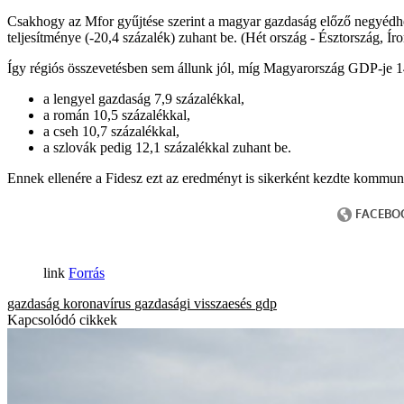
Csakhogy az Mfor gyűjtése szerint a magyar gazdaság előző negyédhe
teljesítménye (-20,4 százalék) zuhant be. (Hét ország - Észtország, 
Így régiós összevetésben sem állunk jól, míg Magyarország GDP-je 1
a lengyel gazdaság 7,9 százalékkal,
a román 10,5 százalékkal,
a cseh 10,7 százalékkal,
a szlovák pedig 12,1 százalékkal zuhant be.
Ennek ellenére a Fidesz ezt az eredményt is sikerként kezdte kommun
Forrás
gazdaság
koronavírus
gazdasági visszaesés
gdp
Kapcsolódó cikkek