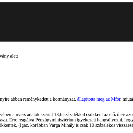
vány alatt
nnyire abban reménykedett a kormányzat,
állapította meg az Mfor
, miut
ben a nyers adatok szerint 13,6 százalékkal csökkent az előző év azon
t vissza. Erre reagálva Pénzügyminisztérium igyekezett hangsúlyozni, h
ökkentek. (Igaz, korábban Varga Mihály is csak 10 százalékos visszaesé