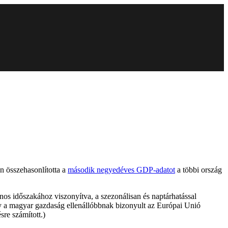
án összehasonlította a
második negyedéves GDP-adatot
a többi ország
os időszakához viszonyítva, a szezonálisan és naptárhatással
ogy a magyar gazdaság ellenállóbbnak bizonyult az Európai Unió
sre számított.)