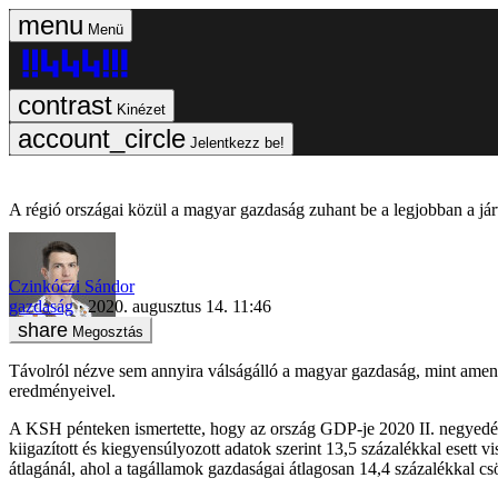
Menü
Kinézet
Jelentkezz be!
A régió országai közül a magyar gazdaság zuhant be a legjobban a jár
Czinkóczi Sándor
gazdaság
2020. augusztus 14. 11:46
Megosztás
Távolról nézve sem annyira válságálló a magyar gazdaság, mint ame
eredményeivel.
A KSH pénteken ismertette, hogy az ország GDP-je 2020 II. negyedévé
kiigazított és kiegyensúlyozott adatok szerint 13,5 százalékkal eset
átlagánál, ahol a tagállamok gazdaságai átlagosan 14,4 százalékkal cs