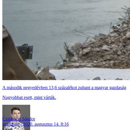
A második negyedévben 13,6 százalékot zuhant a magyar gazdaság
Nagyobbat esett, mint várták.
Czinkóczi Sándor
gazdaság
2020. augusztus 14. 8:16
Friss