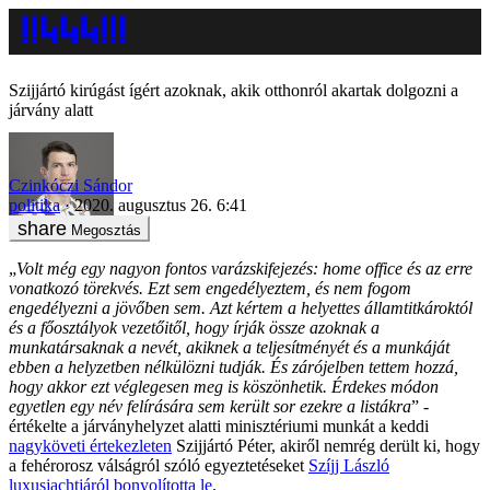
Szijjártó kirúgást ígért azoknak, akik otthonról akartak dolgozni a
járvány alatt
Czinkóczi Sándor
politika
2020. augusztus 26. 6:41
Megosztás
„
Volt még egy nagyon fontos varázskifejezés: home office és az erre
vonatkozó törekvés. Ezt sem engedélyeztem, és nem fogom
engedélyezni a jövőben sem. Azt kértem a helyettes államtitkároktól
és a főosztályok vezetőitől, hogy írják össze azoknak a
munkatársaknak a nevét, akiknek a teljesítményét és a munkáját
ebben a helyzetben nélkülözni tudják. És zárójelben tettem hozzá,
hogy akkor ezt véglegesen meg is köszönhetik. Érdekes módon
egyetlen egy név felírására sem került sor ezekre a listákra
” -
értékelte a járványhelyzet alatti minisztériumi munkát a keddi
nagyköveti értekezleten
Szijjártó Péter, akiről nemrég derült ki, hogy
a fehérorosz válságról szóló egyeztetéseket
Szíjj László
luxusjachtjáról bonyolította le
.