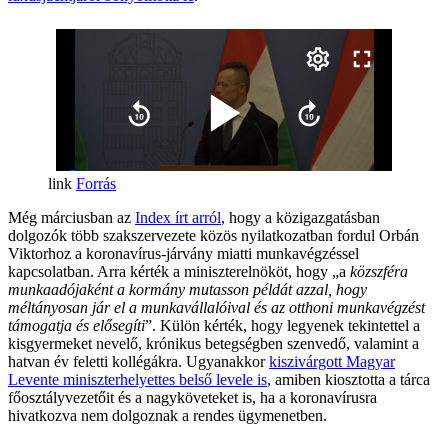
Forrás
Még márciusban az
Index írt arról
, hogy a közigazgatásban
dolgozók több szakszervezete közös nyilatkozatban fordul Orbán
Viktorhoz a koronavírus-járvány miatti munkavégzéssel
kapcsolatban. Arra kérték a miniszterelnököt, hogy „a
közszféra
munkaadójaként a kormány mutasson példát azzal, hogy
méltányosan jár el a munkavállalóival és az otthoni munkavégzést
támogatja és elősegíti
”. Külön kérték, hogy legyenek tekintettel a
kisgyermeket nevelő, krónikus betegségben szenvedő, valamint a
hatvan év feletti kollégákra. Ugyanakkor
kiszivárgott Magyar
Levente miniszterhelyettes belső levele is
, amiben kiosztotta a tárca
főosztályvezetőit és a nagyköveteket is, ha a koronavírusra
hivatkozva nem dolgoznak a rendes ügymenetben.