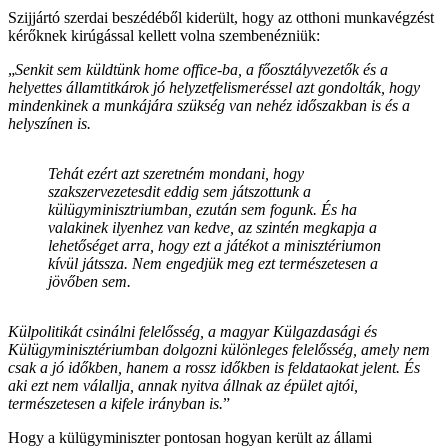
Szijjártó szerdai beszédéből kiderült, hogy az otthoni munkavégzést
kérőknek kirúgással kellett volna szembenézniük:
„
Senkit sem küldtünk home office-ba, a főosztályvezetők és a
helyettes államtitkárok jó helyzetfelismeréssel azt gondolták, hogy
mindenkinek a munkájára szükség van nehéz időszakban is és a
helyszínen is.
Tehát ezért azt szeretném mondani, hogy
szakszervezetesdit eddig sem játszottunk a
külügyminisztriumban, ezután sem fogunk. És ha
valakinek ilyenhez van kedve, az szintén megkapja a
lehetőséget arra, hogy ezt a játékot a minisztériumon
kívül játssza. Nem engedjük meg ezt természetesen a
jövőben sem.
Külpolitikát csinálni felelősség, a magyar Külgazdasági és
Külügyminisztériumban dolgozni különleges felelősség, amely nem
csak a jó időkben, hanem a rossz időkben is feldataokat jelent. És
aki ezt nem válallja, annak nyitva állnak az épület ajtói,
természetesen a kifele irányban is.
”
Hogy a külügyminiszter pontosan hogyan került az állami