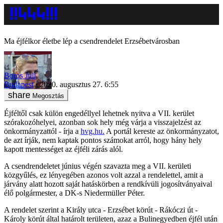
Ma éjfélkor életbe lép a csendrendelet Erzsébetvárosban
Boros Juli
Budapest
2020. augusztus 27. 6:55
Megosztás
Éjféltől csak külön engedéllyel lehetnek nyitva a VII. kerület
szórakozóhelyei, azonban sok hely még várja a visszajelzést az
önkormányzattól - írja a
hvg.hu.
A portál kereste az önkormányzatot,
de azt írják, nem kaptak pontos számokat arról, hogy hány hely
kapott mentességet az éjféli zárás alól.
A csendrendeletet június végén szavazta meg a VII. kerületi
közgyűlés, ez lényegében azonos volt azzal a rendelettel, amit a
járvány alatt hozott saját hatáskörben a rendkívüli jogosítványaival
élő polgármester, a DK-s Niedermüller Péter.
A rendelet szerint a Király utca - Erzsébet körút - Rákóczi út -
Károly körút által határolt területen, azaz a Bulinegyedben éjfél után