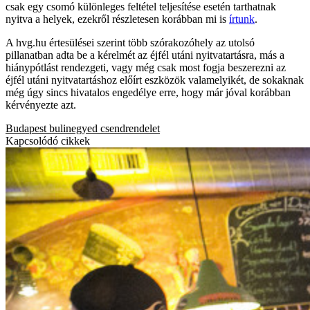
csak egy csomó különleges feltétel teljesítése esetén tarthatnak
nyitva a helyek, ezekről részletesen korábban mi is
írtunk
.
A hvg.hu értesülései szerint több szórakozóhely az utolsó
pillanatban adta be a kérelmét az éjfél utáni nyitvatartásra, más a
hiánypótlást rendezgeti, vagy még csak most fogja beszerezni az
éjfél utáni nyitvatartáshoz előírt eszközök valamelyikét, de sokaknak
még úgy sincs hivatalos engedélye erre, hogy már jóval korábban
kérvényezte azt.
Budapest
bulinegyed
csendrendelet
Kapcsolódó cikkek