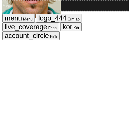
Vége
Menü
Címlap
Friss
Kör
Fiók