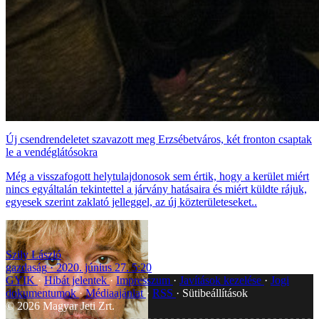
Új csendrendeletet szavazott meg Erzsébetváros, két fronton csaptak
le a vendéglátósokra
Még a visszafogott helytulajdonosok sem értik, hogy a kerület miért
nincs egyáltalán tekintettel a járvány hatásaira és miért küldte rájuk,
egyesek szerint zaklató jelleggel, az új közterületeseket..
Szily László
gazdaság
2020. június 27. 5:20
GYIK
Hibát jelentek
Impresszum
Javítások kezelése
Jogi
dokumentumok
Médiaajánlat
RSS
Sütibeállítások
©
2026
Magyar Jeti Zrt.