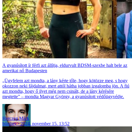
A gyanúsított ír férfi azt állítja, eldurvult BDSM-szexbe halt bele az
amerikai nő Budapesten
„Ügyfelem azt mondta, a lány kérte tőle, hogy kötözze meg, s hogy
okozzon neki fájdalmat, mert attól hátha jobban izgalomba jön. A fiú
azt mondta, hogy ő ilyet még nem csinált, de a lány kérésére
megtette” – mondta Magyar György, a gyanúsított védőügyvédje.
Herczeg Márk
bűnügy
2024. november 15. 13:52