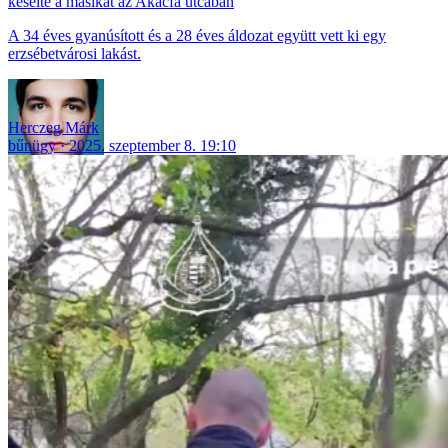
késelte a másikat az Akácfa utcában
A 34 éves gyanúsított és a 28 éves áldozat együtt vett ki egy
erzsébetvárosi lakást.
Herczeg Márk
bűnügy
2025. szeptember 8. 19:10