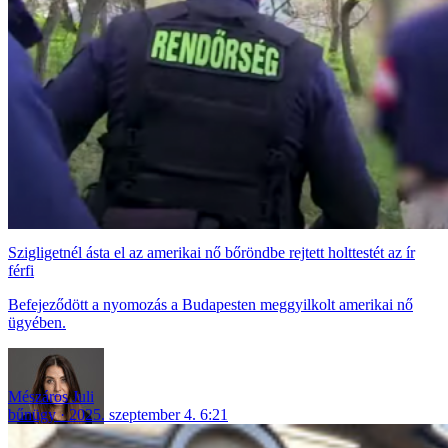
Szigligetnél ásta el az amerikai nő bőröndbe rejtett holttestét az ír
férfi
Befejeződött a nyomozás a Budapesten meggyilkolt amerikai nő
ügyében.
Mészáros Juli
bűnügy
2025. szeptember 4. 6:21