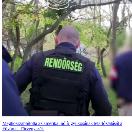
Meghosszabbította az amerikai nő ír gyilkosának letartóztatását a
Fővárosi Törvényszék