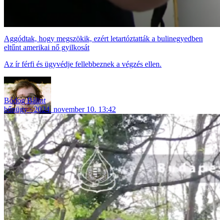
Aggódtak, hogy megszökik, ezért letartóztatták a bulinegyedben
eltűnt amerikai nő gyilkosát
Az ír férfi és ügyvédje fellebbeznek a végzés ellen.
Bódog Bálint
bűnügy
2024. november 10. 13:42