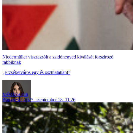
Niedermüller visszaszólt a zsidónegyed kiválását forszírozó
rabbiknak
„Erzsébetváros egy és oszthatatlan!”
Mészáros Juli
Budapest
2025. szeptember 18. 11:26