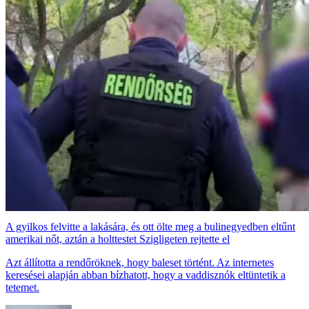
A gyilkos felvitte a lakására, és ott ölte meg a bulinegyedben eltűnt
amerikai nőt, aztán a holttestet Szigligeten rejtette el
Azt állította a rendőröknek, hogy baleset történt. Az internetes
keresései alapján abban bízhatott, hogy a vaddisznók eltüntetik a
tetemet.