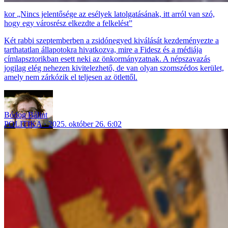
„Nincs jelentősége az esélyek latolgatásának, itt arról van szó,
hogy egy városrész elkezdte a felkelést”
Két rabbi szeptemberben a zsidónegyed kiválását kezdeményezte a
tarthatatlan állapotokra hivatkozva, mire a Fidesz és a médiája
címlapsztorikban esett neki az önkormányzatnak. A népszavazás
jogilag elég nehezen kivitelezhető, de van olyan szomszédos kerület,
amely nem zárkózik el teljesen az ötlettől.
Bódog Bálint
POLITIKA
2025. október 26. 6:02