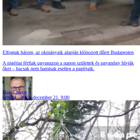
Elfogtak három, az okmányaik alapján klónozott dílert Budapesten
A nigériai férfiak ugyanazon a napon születtek és ugyanúgy hívják
őket – hacsak nem hamisak esetleg a papírjaik.
Haász János
belföld
2024. december 21. 9:00