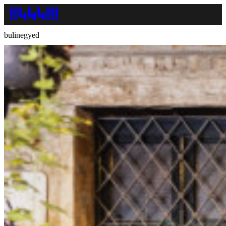
bulinegyed