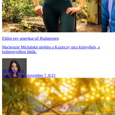
Eltűnt egy amerikai nő Budapesten
Mackenzie Michalskit utoljára a Kazinczy utca környékén, a
bulinegyedben látták.
Mészáros Juli
belföld
2024. november 7. 8:15