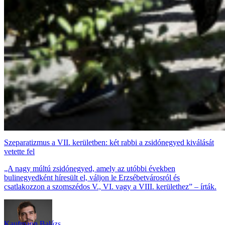
Szeparatizmus a VII. kerületben: két rabbi a zsidónegyed kiválását
vetette fel
„A nagy múltú zsidónegyed, amely az utóbbi években
bulinegyedként híresült el, váljon le Erzsébetvárosról és
csatlakozzon a szomszédos V., VI. vagy a VIII. kerülethez” – írták.
Kaufmann Balázs