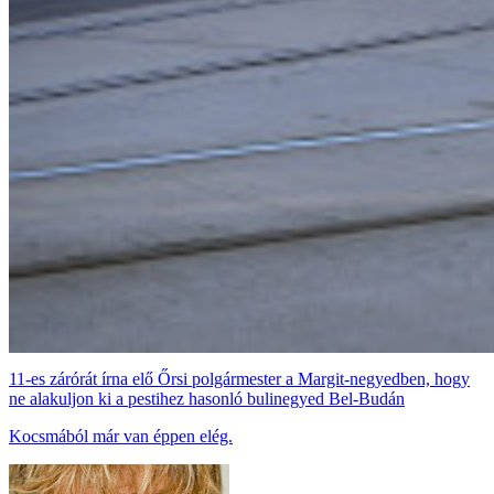
11-es zárórát írna elő Őrsi polgármester a Margit-negyedben, hogy
ne alakuljon ki a pestihez hasonló bulinegyed Bel-Budán
Kocsmából már van éppen elég.