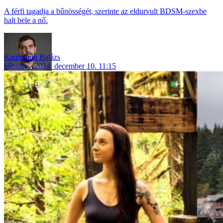
A férfi tagadja a bűnösségét, szerinte az eldurvult BDSM-szexbe
halt bele a nő.
Kaufmann Balázs
bűnügy
2024. december 10. 11:15