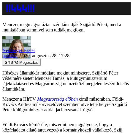
Menczer megmagyarázta: azért támadják Szijjártó Pétert, mert a
munkájában semmivel sem tudják megfogni
Neuberger Eszter
politika
2020. augusztus 28. 17:28
Megosztás
Hűséges államtitkár módjára megint minisztere, Szijjártó Péter
védelmére sietett Menczer Tamás, a külügyminisztérium
tájékoztatásért és Magyarország nemzetközi megjelenítéséért felelős
államtitkára.
Menczer a HírTV
Magyarország élőben
című műsorában, Földi-
Kovács Andrea műsorvezetővel szemben ülve tette helyre Szijjártó
Péter külügyminiszter adriai jachtozásának ügyét.
Földi-Kovács kérdésére, miszerint nem aggályos-e, hogy a
közfeladatot ellátó tárcavezető a kormányközeli vállalkozó, Szíjj