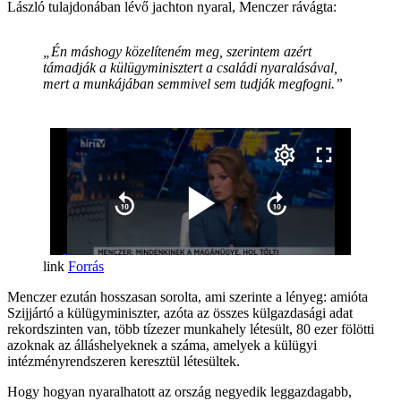
László tulajdonában lévő jachton nyaral, Menczer rávágta:
„Én máshogy közelíteném meg, szerintem azért
támadják a külügyminisztert a családi nyaralásával,
mert a munkájában semmivel sem tudják megfogni.”
Forrás
Menczer ezután hosszasan sorolta, ami szerinte a lényeg: amióta
Szijjártó a külügyminiszter, azóta az összes külgazdasági adat
rekordszinten van, több tízezer munkahely létesült, 80 ezer fölötti
azoknak az álláshelyeknek a száma, amelyek a külügyi
intézményrendszeren keresztül létesültek.
Hogy hogyan nyaralhatott az ország negyedik leggazdagabb,