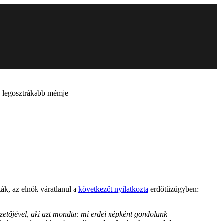
ek legosztrákabb mémje
ták, az elnök váratlanul a
következőt nyilatkozta
erdőtűzügyben:
etőjével, aki azt mondta: mi erdei népként gondolunk