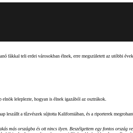
nó fákkal teli erdei városokban élnek, erre megszületett az utóbbi év
elnök leleplezte, hogyan is élnek igazából az osztrákok.
 leszállt a tűzvészek sújtotta Kaliforniában, és a riporterek megrohan
s más országba és ott nincs ilyen. Beszélgettem egy fontos ország vez