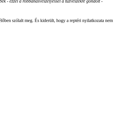
k - ezzel a robbanásveszélyessel a tűzvészekre gondolt -
ben szólalt meg. És kiderült, hogy a reptéri nyilatkozata nem