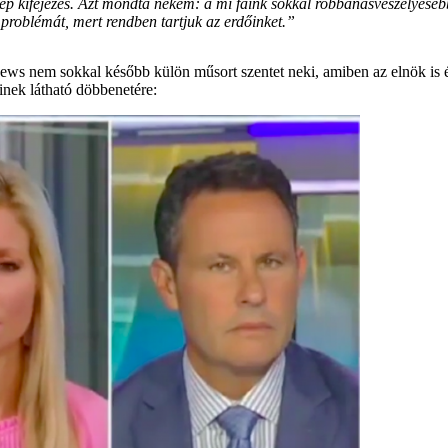
 kifejezés. Azt mondta nekem: a mi fáink sokkal robbanásveszélyesebbe
roblémát, mert rendben tartjuk az erdőinket.”
ws nem sokkal később külön műsort szentet neki, amiben az elnök is élő
inek látható döbbenetére: