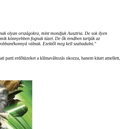
ak olyan országokra, mint mondjuk Ausztria. De sok ilyen
amik könnyebben fognak tüzet. De ők rendben tartják az
 robbanékonnyá válnak. Ezektől meg kell szabadulni."
 parti erdőtüzeket a klímaváltozás okozza, hanem kitart amellett,