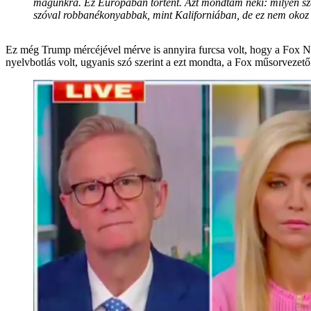
magunkra. Ez Európában történt. Azt mondtam neki: milyen szép
szóval robbanékonyabbak, mint Kaliforniában, de ez nem okoz p
Ez még Trump mércéjével mérve is annyira furcsa volt, hogy a Fox Ne
nyelvbotlás volt, ugyanis szó szerint a ezt mondta, a Fox műsorvezető