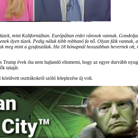
tüzek, mint Kaliforniában. Európában erdei városok vannak. Gondoljan
nek ilyen tüzek. Pedig náluk több robbanó fa nő. Olyan fáik vannak, 
z ágak meg mint a gyufaszálak. Ha 18 hónapnál hosszabban hevernek ott,
 Trump évek óta nem hajlandó elismerni, hogy az egyre durvább nyugati
k talaját.
körülvett osztrákokról szóló leleplezése új volt.