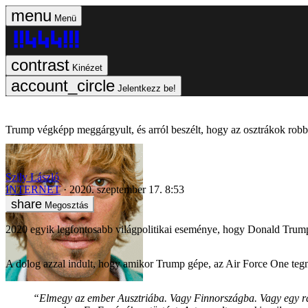
Menü
Kinézet
Jelentkezz be!
Trump végképp meggárgyult, és arról beszélt, hogy az osztrákok robba
Szily László
INTERNET
2020. szeptember 17. 8:53
Megosztás
2020 egyik legfontosabb világpolitikai eseménye, hogy Donald Trump 
A dolog azzal indult, hogy amikor Trump gépe, az Air Force One tegnap
“Elmegy az ember Ausztriába. Vagy Finnországba. Vagy egy raká