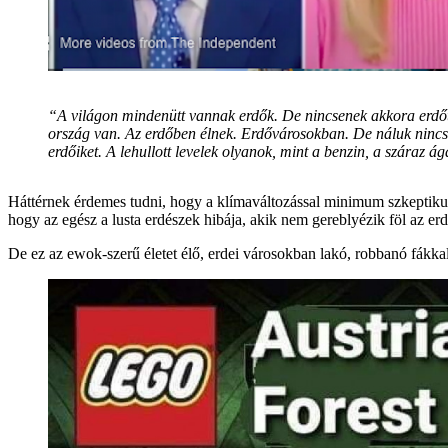
“A világon mindenütt vannak erdők. De nincsenek akkora erdő
ország van. Az erdőben élnek. Erdővárosokban. De náluk nincse
erdőiket. A lehullott levelek olyanok, mint a benzin, a szára
Háttérnek érdemes tudni, hogy a klímaváltozással minimum szkeptikus
hogy az egész a lusta erdészek hibája, akik nem gereblyézik föl az erdő
De ez az ewok-szerű életet élő, erdei városokban lakó, robbanó fákkal 