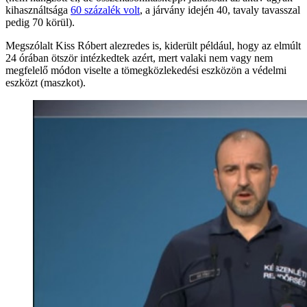
kihasználtsága
60 százalék volt
, a járvány idején 40, tavaly tavasszal
pedig 70 körül).
Megszólalt Kiss Róbert alezredes is, kiderült például, hogy az elmúlt
24 órában ötször intézkedtek azért, mert valaki nem vagy nem
megfelelő módon viselte a tömegközlekedési eszközön a védelmi
eszközt (maszkot).