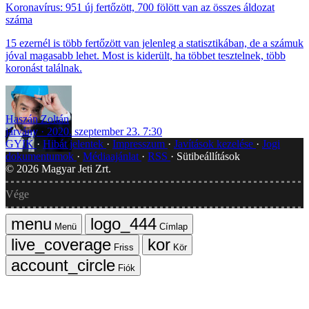
Koronavírus: 951 új fertőzött, 700 fölött van az összes áldozat
száma
15 ezernél is több fertőzött van jelenleg a statisztikában, de a számuk
jóval magasabb lehet. Most is kiderült, ha többet tesztelnek, több
koronást találnak.
Haszán Zoltán
járvány
2020. szeptember 23. 7:30
GYIK
Hibát jelentek
Impresszum
Javítások kezelése
Jogi
dokumentumok
Médiaajánlat
RSS
Sütibeállítások
©
2026
Magyar Jeti Zrt.
Vége
Menü
Címlap
Friss
Kör
Fiók