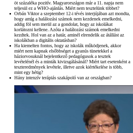
öt százaléka pozitív. Magyarországon már a 11. napja nem
teljesül ez a WHO-ajánlás. Miért nem tesztelünk többet?
Orbán Viktor a szeptember 12-i tévés interjújában azt mondta,
hogy amíg a halálozási számok nem kezdenek emelkedni,
addig föl sem merül az a gondolat, hogy az iskolákat
korlátozni kellene. Azóta a halálozási számok emelkedni
kezdtek. Hol van az a határ, aminél elrendelik az átállást az
iskolákban a digitális oktatásban?
Ha kiemelten fontos, hogy az iskolák működjenek, akkor
miért nem kapnak elsőbbséget a gyanús tünetekkel a
háziorvosuknál bejelentkező pedagógusok a tesztek
levételénél és a minták kivizsgálásánál? Miért tart esetenként a
teszteredmények levétele, illetve azok kiértékelése is több,
mint egy hétig?
Hány intenzív terápiás szakápoló van az országban?