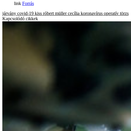
Forrás
járvány
covid-19
kiss róbert
müller cecília
koronavírus
operatív törzs
Kapcsolódó cikkek