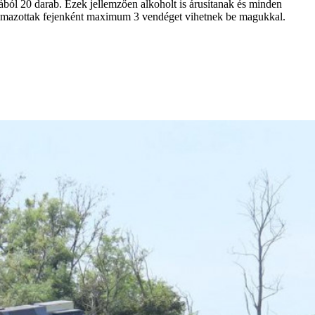
ból 20 darab. Ezek jellemzően alkoholt is árusítanak és minden
kalmazottak fejenként maximum 3 vendéget vihetnek be magukkal.