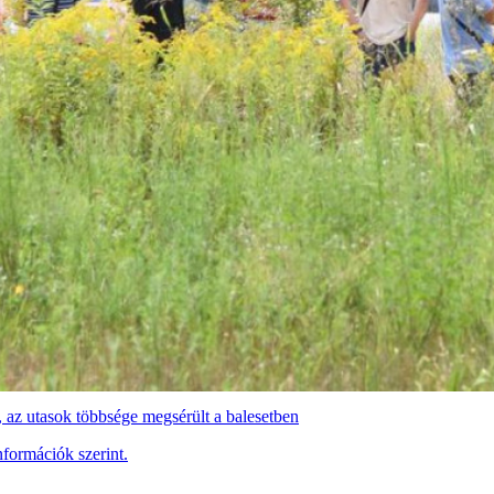
 az utasok többsége megsérült a balesetben
nformációk szerint.