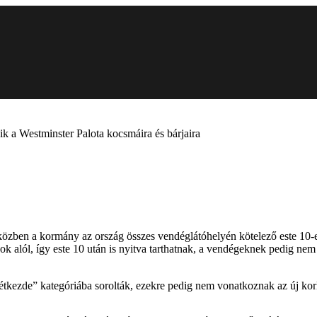
ik a Westminster Palota kocsmáira és bárjaira
közben a kormány az ország összes vendéglátóhelyén kötelező este 10-es 
ok alól, így este 10 után is nyitva tarthatnak, a vendégeknek pedig ne
 étkezde” kategóriába sorolták, ezekre pedig nem vonatkoznak az új kor