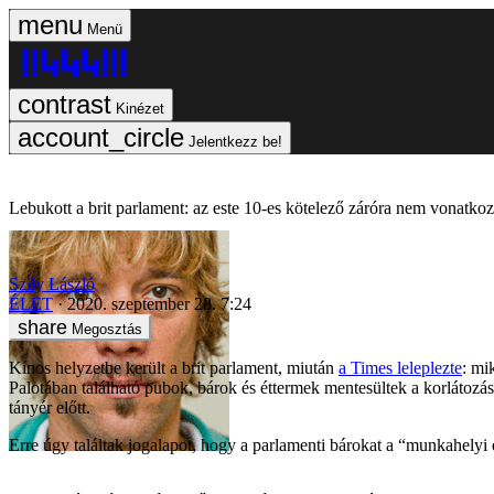
Menü
Kinézet
Jelentkezz be!
Lebukott a brit parlament: az este 10-es kötelező záróra nem vonatkoz
Szily László
ÉLET
2020. szeptember 28. 7:24
Megosztás
Kínos helyzetbe került a brit parlament, miután
a Times leleplezte
: mi
Palotában található pubok, bárok és éttermek mentesültek a korlátozás
tányér előtt.
Erre úgy találtak jogalapot, hogy a parlamenti bárokat a “munkahelyi