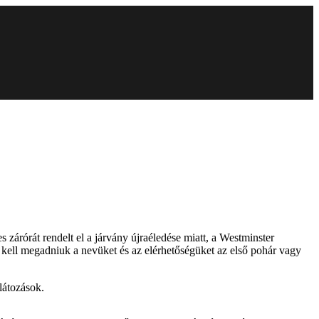
zárórát rendelt el a járvány újraéledése miatt, a Westminster
m kell megadniuk a nevüket és az elérhetőségüket az első pohár vagy
látozások.