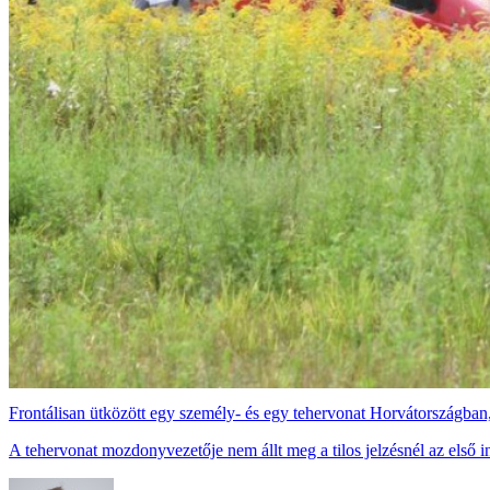
Frontálisan ütközött egy személy- és egy tehervonat Horvátországban,
A tehervonat mozdonyvezetője nem állt meg a tilos jelzésnél az első i