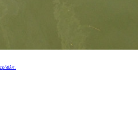
pótlást.