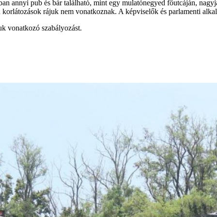
 annyi pub és bár található, mint egy mulatónegyed főutcáján, nagyjá
a korlátozások rájuk nem vonatkoznak. A képviselők és parlamenti al
juk vonatkozó szabályozást.