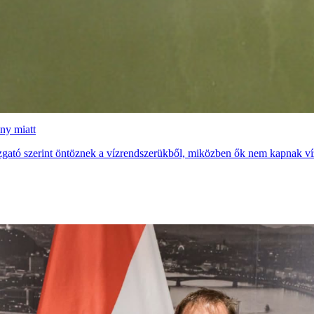
ány miatt
gazgató szerint öntöznek a vízrendszerükből, miközben ők nem kapnak víz