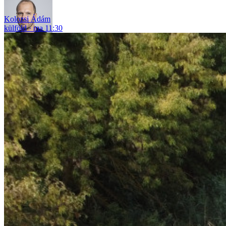
Kolozsi Ádám
külföld
ma 11:30