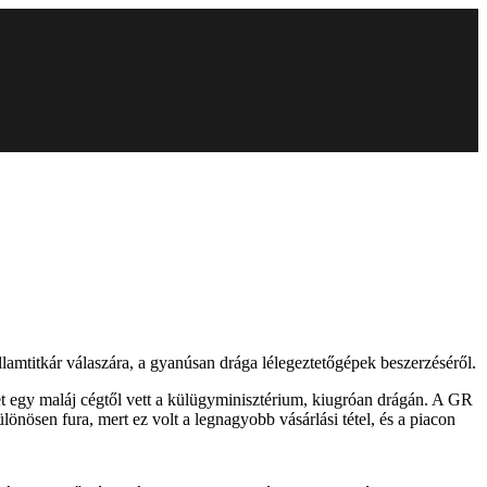
lamtitkár válaszára, a gyanúsan drága lélegeztetőgépek beszerzéséről.
t egy maláj cégtől vett a külügyminisztérium, kiugróan drágán. A GR
ülönösen fura, mert ez volt a legnagyobb vásárlási tétel, és a piacon