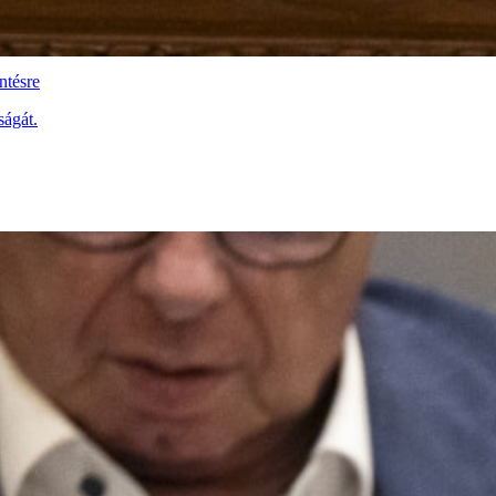
ntésre
ságát.