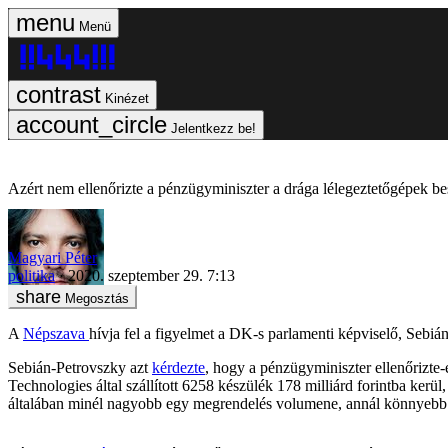
Menü
Kinézet
Jelentkezz be!
Azért nem ellenőrizte a pénzügyminiszter a drága lélegeztetőgépek be
Magyari Péter
politika
2020. szeptember 29. 7:13
Megosztás
A
Népszava
hívja fel a figyelmet a DK-s parlamenti képviselő, Sebiá
Sebián-Petrovszky azt
kérdezte
, hogy a pénzügyminiszter ellenőrizte
Technologies által szállított 6258 készülék 178 milliárd forintba kerül
általában minél nagyobb egy megrendelés volumene, annál könnyebb