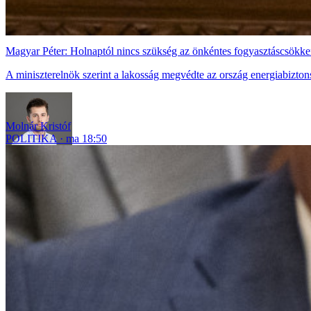
Magyar Péter: Holnaptól nincs szükség az önkéntes fogyasztáscsökke
A miniszterelnök szerint a lakosság megvédte az ország energiabizton
Molnár Kristóf
POLITIKA
ma 18:50