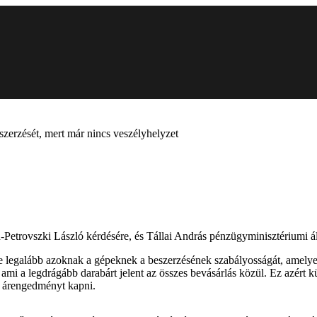
szerzését, mert már nincs veszélyhelyzet
n-Petrovszki László kérdésére, és Tállai András pénzügyminisztériumi ál
-e legalább azoknak a gépeknek a beszerzésének szabályosságát, amelye
, ami a legdrágább darabárt jelent az összes bevásárlás közül. Ez azért k
 árengedményt kapni.