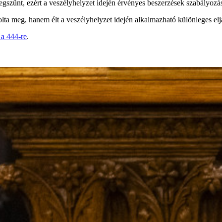
gszűnt, ezért a veszélyhelyzet idején érvényes beszerzések szabályoz
ta meg, hanem élt a veszélyhelyzet idején alkalmazható különleges eljá
 a 444-re
.