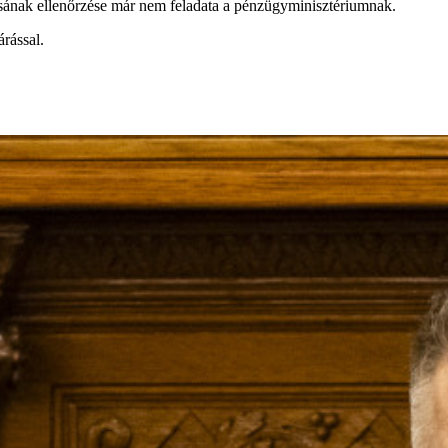
ásának ellenőrzése már nem feladata a pénzügyminisztériumnak.
rással.