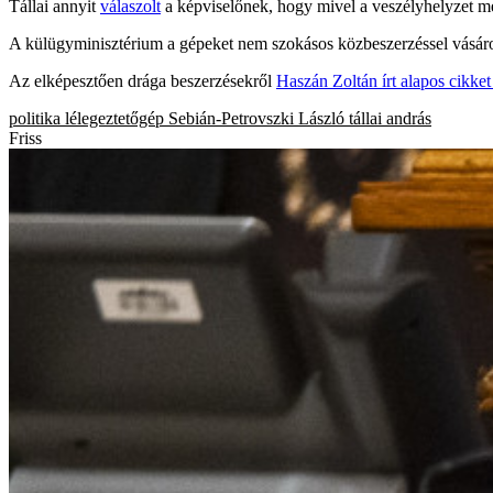
Tállai annyit
válaszolt
a képviselőnek, hogy mivel a veszélyhelyzet me
A külügyminisztérium a gépeket nem szokásos közbeszerzéssel vásárol
Az elképesztően drága beszerzésekről
Haszán Zoltán írt alapos cikket
politika
lélegeztetőgép
Sebián-Petrovszki László
tállai andrás
Friss