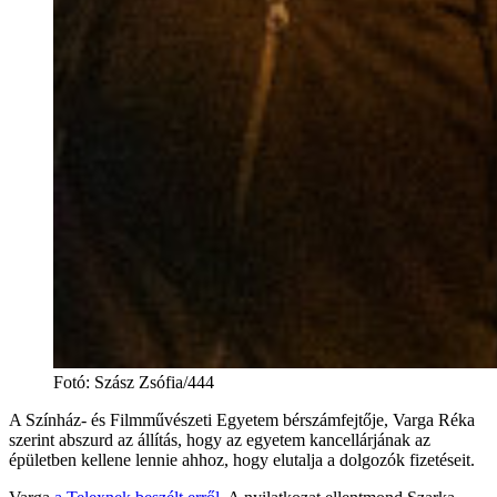
Fotó
:
Szász Zsófia/444
A Színház- és Filmművészeti Egyetem bérszámfejtője, Varga Réka
szerint abszurd az állítás, hogy az egyetem kancellárjának az
épületben kellene lennie ahhoz, hogy elutalja a dolgozók fizetéseit.