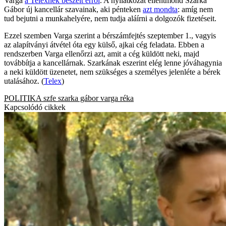
Varga
a Telexnek beszélt erről
. A nyilatkozat ellentmond Szarka
Gábor új kancellár szavainak, aki pénteken
azt mondta
: amíg nem
tud bejutni a munkahelyére, nem tudja aláírni a dolgozók fizetéseit.
Ezzel szemben Varga szerint a bérszámfejtés szeptember 1., vagyis
az alapítványi átvétel óta egy külső, ajkai cég feladata. Ebben a
rendszerben Varga ellenőrzi azt, amit a cég küldött neki, majd
továbbítja a kancellárnak. Szarkának eszerint elég lenne jóváhagynia
a neki küldött üzenetet, nem szükséges a személyes jelenléte a bérek
utalásához. (
Telex
)
POLITIKA
szfe
szarka gábor
varga réka
Kapcsolódó cikkek