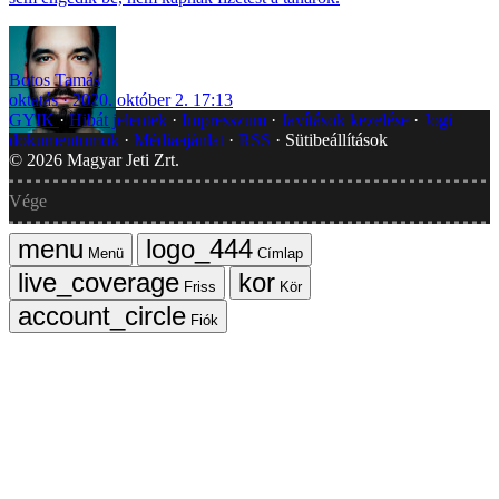
Botos Tamás
oktatás
2020. október 2. 17:13
GYIK
Hibát jelentek
Impresszum
Javítások kezelése
Jogi
dokumentumok
Médiaajánlat
RSS
Sütibeállítások
©
2026
Magyar Jeti Zrt.
Vége
Menü
Címlap
Friss
Kör
Fiók