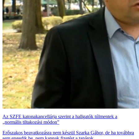
Az SZFE katonakancellárja szerint a hallgatók túlmentek a
„normális tiltakozási módon”
Erőszakos beavatkozásra nem készül Szarka Gábor, de ha továbbra
sem engedik be, nem kapnak fizetést a tanárok.