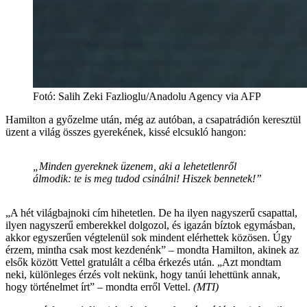
Fotó
:
Salih Zeki Fazlioglu/Anadolu Agency via AFP
Hamilton a győzelme után, még az autóban, a csapatrádión keresztül
üzent a világ összes gyerekének, kissé elcsukló hangon:
„Minden gyereknek üzenem, aki a lehetetlenről
álmodik: te is meg tudod csinálni! Hiszek bennetek!”
„A hét világbajnoki cím hihetetlen. De ha ilyen nagyszerű csapattal,
ilyen nagyszerű emberekkel dolgozol, és igazán bíztok egymásban,
akkor egyszerűen végtelenül sok mindent elérhettek közösen. Úgy
érzem, mintha csak most kezdenénk” – mondta Hamilton, akinek az
elsők között Vettel gratulált a célba érkezés után. „Azt mondtam
neki, különleges érzés volt nekünk, hogy tanúi lehettünk annak,
hogy történelmet írt” – mondta erről Vettel.
(MTI)