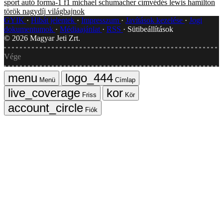
sport
autó
forma-1
f1
michael schumacher
címvédés
lewis hamilton
török nagydíj
világbajnok
GYIK
Hibát jelentek
Impresszum
Javítások kezelése
Jogi
dokumentumok
Médiaajánlat
RSS
Sütibeállítások
©
2026
Magyar Jeti Zrt.
Vége
Menü
Címlap
Friss
Kör
Fiók