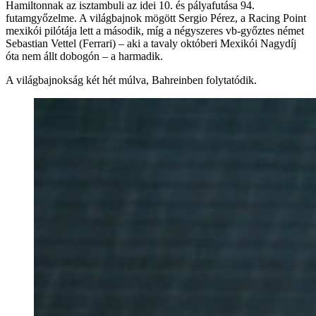
Hamiltonnak az isztambuli az idei 10. és pályafutása 94.
futamgyőzelme. A világbajnok mögött Sergio Pérez, a Racing Point
mexikói pilótája lett a második, míg a négyszeres vb-győztes német
Sebastian Vettel (Ferrari) – aki a tavaly októberi Mexikói Nagydíj
óta nem állt dobogón – a harmadik.
A világbajnokság két hét múlva, Bahreinben folytatódik.