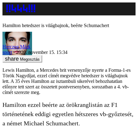
Hamilton hetedszer is világbajnok, beérte Schumachert
Herczeg Márk
sport
2020. november 15. 15:34
Megosztás
Lewis Hamilton, a Mercedes brit versenyzője nyerte a Forma-1-es
Török Nagydíjat, ezzel címét megvédve hetedszer is világbajnok
lett. A 35 éves Hamilton az isztambuli sikerével behozhatatlan
előnyre tett szert az összetett pontversenyben, sorozatban a 4. vb-
címét szerezte meg.
Hamilton ezzel beérte az örökranglistán az F1
történetének eddigi egyetlen hétszeres vb-győztesét,
a német Michael Schumachert.