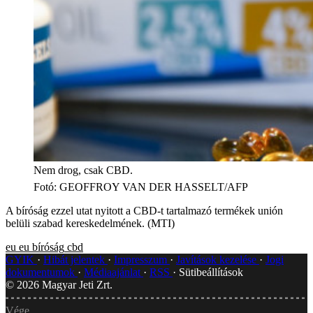
Nem drog, csak CBD.
Fotó
:
GEOFFROY VAN DER HASSELT/AFP
A bíróság ezzel utat nyitott a CBD-t tartalmazó termékek unión
belüli szabad kereskedelmének. (MTI)
eu
eu bíróság
cbd
GYIK
Hibát jelentek
Impresszum
Javítások kezelése
Jogi
dokumentumok
Médiaajánlat
RSS
Sütibeállítások
©
2026
Magyar Jeti Zrt.
Vége