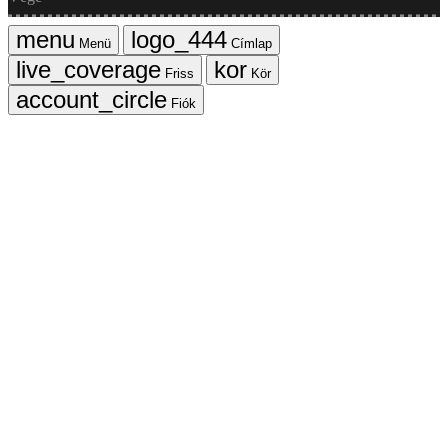
Menü
Címlap
Friss
Kör
Fiók