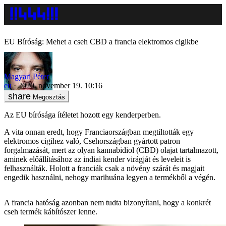
EU Bíróság: Mehet a cseh CBD a francia elektromos cigikbe
Magyari Péter
eu
2020. november 19. 10:16
Megosztás
Az EU bírósága ítéletet hozott egy kenderperben.
A vita onnan eredt, hogy Franciaországban megtiltották egy
elektromos cigihez való, Csehországban gyártott patron
forgalmazását, mert az olyan kannabidiol (CBD) olajat tartalmazott,
aminek előállításához az indiai kender virágját és leveleit is
felhasználták. Holott a franciák csak a növény szárát és magjait
engedik használni, nehogy marihuána legyen a termékből a végén.
A francia hatóság azonban nem tudta bizonyítani, hogy a konkrét
cseh termék kábítószer lenne.