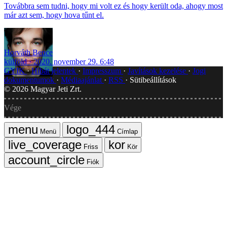
Továbbra sem tudni, hogy mi volt ez és hogy került oda, ahogy most
már azt sem, hogy hova tűnt el.
Horváth Bence
külföld
2020. november 29. 6:48
GYIK
Hibát jelentek
Impresszum
Javítások kezelése
Jogi
dokumentumok
Médiaajánlat
RSS
Sütibeállítások
©
2026
Magyar Jeti Zrt.
Vége
Menü
Címlap
Friss
Kör
Fiók