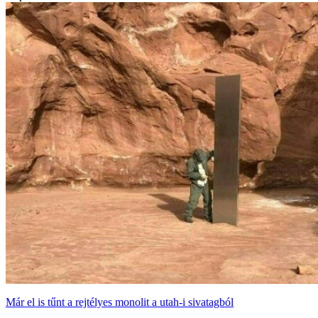
Már el is tűnt a rejtélyes monolit a utah-i sivatagból