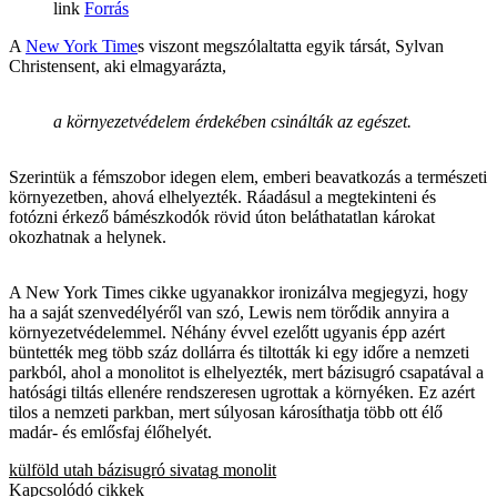
Forrás
A
New York Time
s viszont megszólaltatta egyik társát, Sylvan
Christensent, aki elmagyarázta,
a környezetvédelem érdekében csinálták az egészet.
Szerintük a fémszobor idegen elem, emberi beavatkozás a természeti
környezetben, ahová elhelyezték. Ráadásul a megtekinteni és
fotózni érkező bámészkodók rövid úton beláthatatlan károkat
okozhatnak a helynek.
A New York Times cikke ugyanakkor ironizálva megjegyzi, hogy
ha a saját szenvedélyéről van szó, Lewis nem törődik annyira a
környezetvédelemmel. Néhány évvel ezelőtt ugyanis épp azért
büntették meg több száz dollárra és tiltották ki egy időre a nemzeti
parkból, ahol a monolitot is elhelyezték, mert bázisugró csapatával a
hatósági tiltás ellenére rendszeresen ugrottak a környéken. Ez azért
tilos a nemzeti parkban, mert súlyosan károsíthatja több ott élő
madár- és emlősfaj élőhelyét.
külföld
utah
bázisugró
sivatag
monolit
Kapcsolódó cikkek