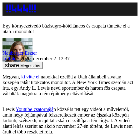
Egy környezetvédő bázisugró-kötéltáncos és csapata tüntette el a
utah-i monolitot
Neuberger Eszter
külföld
2020. december 2. 12:37
Megosztás
Megvan,
ki vitte el
napokkal ezelőtt a Utah állambeli sivatag
közepén talált titokzatos monolitot. A New York Times szerdán azt
írta, egy Andy L. Lewis nevű sportember és három fős csapata
vállalták magukra a fém építmény eltávolítását.
Lewis
Youtube-csatornájá
n közzé is tett egy videót a műveletről,
amin négy fejlámpával felszerelkezett ember az éjszaka közepén
kidönti, szétszedi, majd talicskán elszállítja a fémtárgyat. A videó
alatti leírás szerint az akció november 27-én történt, de Lewis nem
árult el több részletet róla.