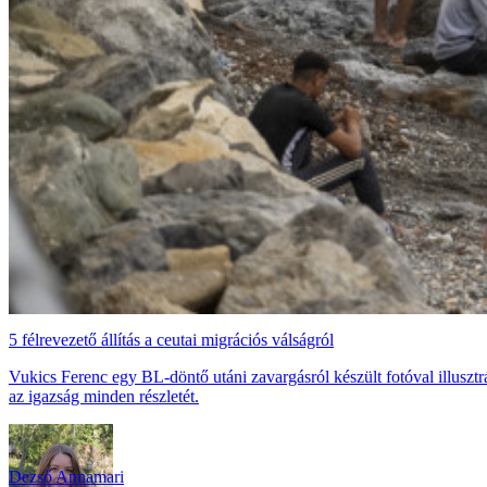
5 félrevezető állítás a ceutai migrációs válságról
Vukics Ferenc egy BL-döntő utáni zavargásról készült fotóval illusztr
az igazság minden részletét.
Dezső Annamari