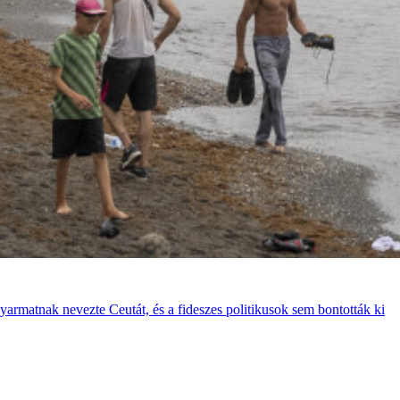
gyarmatnak nevezte Ceutát, és a fideszes politikusok sem bontották ki