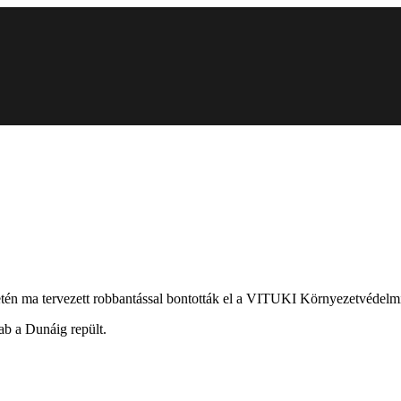
erületén ma tervezett robbantással bontották el a VITUKI Környezetvéd
ab a Dunáig repült.