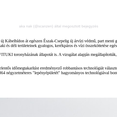
aka nak (@scanzen) által megosztott bejegyzés
 az új Kábelhídon át egészen Észak-Csepelig új árvízi védmű, part menti
zaki és déli területeinek gyalogos, kerékpáros és vízi összeköttetése egé
ITUKI toronyházának állapotát is. A vizsgálat alapján megállapították,
jelentős időmegtakarítást eredményező robbantásos technológiát választot
864 négyzetméteres "lepényépületét" hagyományos technológiával bontjá