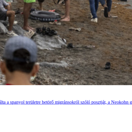
álta a spanyol területre betörő migránsokról szóló posztját, a Neokohn 