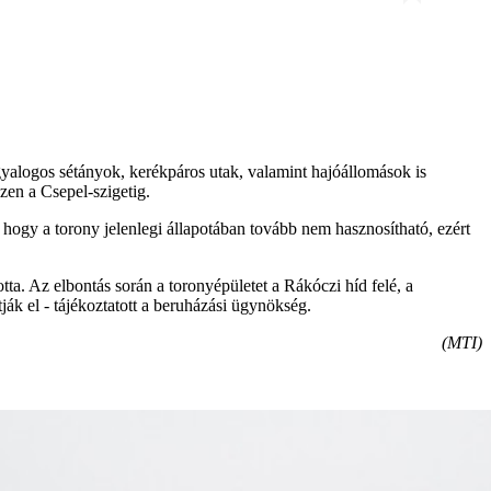
 gyalogos sétányok, kerékpáros utak, valamint hajóállomások is
szen a Csepel-szigetig.
 hogy a torony jelenlegi állapotában tovább nem hasznosítható, ezért
ta. Az elbontás során a toronyépületet a Rákóczi híd felé, a
k el - tájékoztatott a beruházási ügynökség.
(MTI)