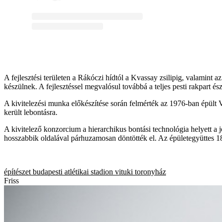
A fejlesztési területen a Rákóczi hídtól a Kvassay zsilipig, valamint
készülnek. A fejlesztéssel megvalósul továbbá a teljes pesti rakpart és
A kivitelezési munka előkészítése során felmérték az 1976-ban épült V
került lebontásra.
A kivitelező konzorcium a hierarchikus bontási technológia helyett a 
hosszabbik oldalával párhuzamosan döntötték el. Az épületegyüttes 1
építészet
budapesti atlétikai stadion
vituki
toronyház
Friss