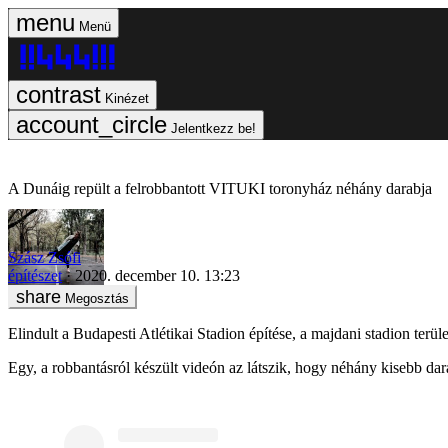
Menü
Kinézet
Jelentkezz be!
A Dunáig repült a felrobbantott VITUKI toronyház néhány darabja
Szász Zsófi
építészet
2020. december 10. 13:23
Megosztás
Elindult a Budapesti Atlétikai Stadion építése, a majdani stadion t
Egy, a robbantásról készült videón az látszik, hogy néhány kisebb dar