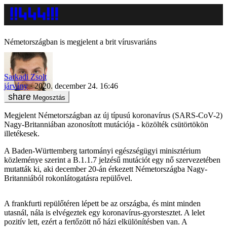
Németországban is megjelent a brit vírusvariáns
Sarkadi Zsolt
járvány
2020. december 24. 16:46
Megosztás
Megjelent Németországban az új típusú koronavírus (SARS-CoV-2)
Nagy-Britanniában azonosított mutációja - közölték csütörtökön
illetékesek.
A Baden-Württemberg tartományi egészségügyi minisztérium
közleménye szerint a B.1.1.7 jelzésű mutációt egy nő szervezetében
mutatták ki, aki december 20-án érkezett Németországba Nagy-
Britanniából rokonlátogatásra repülővel.
A frankfurti repülőtéren lépett be az országba, és mint minden
utasnál, nála is elvégeztek egy koronavírus-gyorstesztet. A lelet
pozitív lett, ezért a fertőzött nő házi elkülönítésben van. A