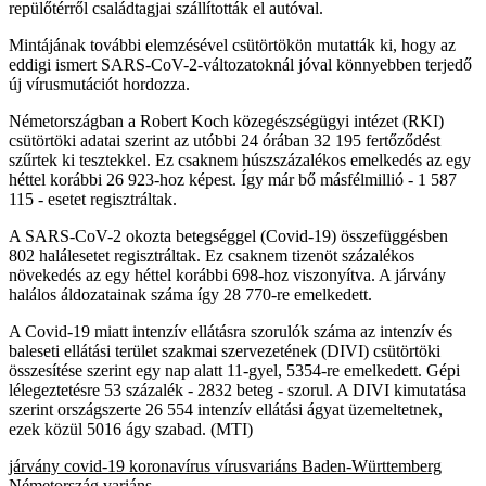
repülőtérről családtagjai szállították el autóval.
Mintájának további elemzésével csütörtökön mutatták ki, hogy az
eddigi ismert SARS-CoV-2-változatoknál jóval könnyebben terjedő
új vírusmutációt hordozza.
Németországban a Robert Koch közegészségügyi intézet (RKI)
csütörtöki adatai szerint az utóbbi 24 órában 32 195 fertőződést
szűrtek ki tesztekkel. Ez csaknem húszszázalékos emelkedés az egy
héttel korábbi 26 923-hoz képest. Így már bő másfélmillió - 1 587
115 - esetet regisztráltak.
A SARS-CoV-2 okozta betegséggel (Covid-19) összefüggésben
802 halálesetet regisztráltak. Ez csaknem tizenöt százalékos
növekedés az egy héttel korábbi 698-hoz viszonyítva. A járvány
halálos áldozatainak száma így 28 770-re emelkedett.
A Covid-19 miatt intenzív ellátásra szorulók száma az intenzív és
baleseti ellátási terület szakmai szervezetének (DIVI) csütörtöki
összesítése szerint egy nap alatt 11-gyel, 5354-re emelkedett. Gépi
lélegeztetésre 53 százalék - 2832 beteg - szorul. A DIVI kimutatása
szerint országszerte 26 554 intenzív ellátási ágyat üzemeltetnek,
ezek közül 5016 ágy szabad. (MTI)
járvány
covid-19
koronavírus
vírusvariáns
Baden-Württemberg
Németország
variáns