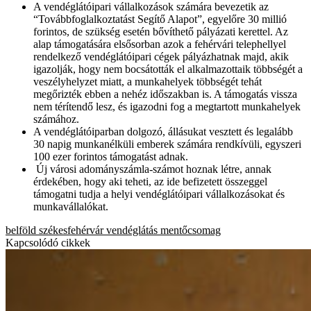
A vendéglátóipari vállalkozások számára bevezetik az
“Továbbfoglalkoztatást Segítő Alapot”, egyelőre 30 millió
forintos, de szükség esetén bővíthető pályázati kerettel. Az
alap támogatására elsősorban azok a fehérvári telephellyel
rendelkező vendéglátóipari cégek pályázhatnak majd, akik
igazolják, hogy nem bocsátották el alkalmazottaik többségét a
veszélyhelyzet miatt, a munkahelyek többségét tehát
megőrizték ebben a nehéz időszakban is. A támogatás vissza
nem térítendő lesz, és igazodni fog a megtartott munkahelyek
számához.
A vendéglátóiparban dolgozó, állásukat vesztett és legalább
30 napig munkanélküli emberek számára rendkívüli, egyszeri
100 ezer forintos támogatást adnak.
Új városi adományszámla-számot hoznak létre, annak
érdekében, hogy aki teheti, az ide befizetett összeggel
támogatni tudja a helyi vendéglátóipari vállalkozásokat és
munkavállalókat.
belföld
székesfehérvár
vendéglátás
mentőcsomag
Kapcsolódó cikkek