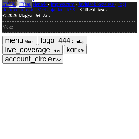
GYIK
Hibát jelentek
Impresszum
Javítások kezelése
Jogi
dokumentumok
Médiaajánlat
RSS
Sütibeállítások
©
2026
Magyar Jeti Zrt.
Vége
Menü
Címlap
Friss
Kör
Fiók