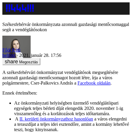
Székesfehérvár önkormányzata azonnali gazdasági mentőcsomaggal
segít a vendéglátósokon
Fődi Kitti
belföld
2021. január 28. 17:56
Megosztás
A székesfehérvári önkormányzat vendéglátósok megsegítésére
azonnali gazdasági mentőcsomagot hozott létre, írja a város
polgármestere, Cser-Palkovics András a
Facebook oldalán
.
Ennek értelmében:
Az önkormányzati helyiségben üzemelő vendéglátóipari
egységek teljes bérleti díját elengedik 2020. november 1-ig
visszamenőleg és a korlátozások teljes időtartamára.
A
II. kerületi önkormányzathoz hasonlóan
a város elengedni
a teraszdíjat a teljes idei esztendőre, amint a kormány lehetővé
teszi, hogy kinyissanak.