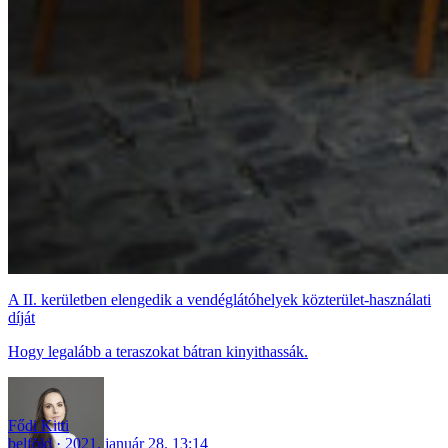
A II. kerületben elengedik a vendéglátóhelyek közterület-használati
díját
Hogy legalább a teraszokat bátran kinyithassák.
Fődi Kitti
belföld
2021. január 28. 13:14