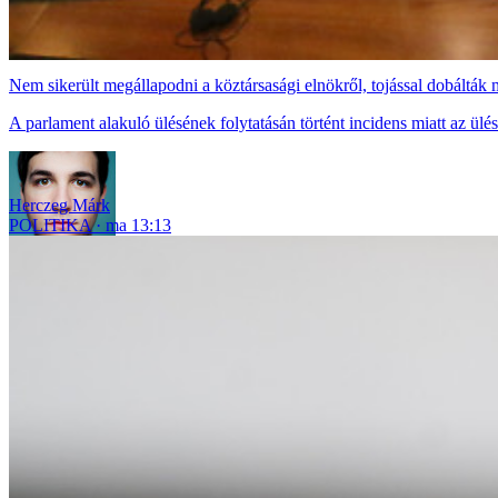
Nem sikerült megállapodni a köztársasági elnökről, tojással dobáltá
A parlament alakuló ülésének folytatásán történt incidens miatt az ülést
Herczeg Márk
POLITIKA
ma 13:13