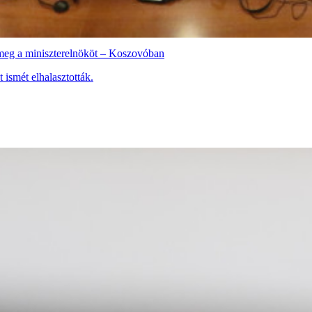
k meg a miniszterelnököt – Koszovóban
 ismét elhalasztották.