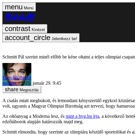
Menü
Kinézet
Jelentkezz be!
Schmitt Pál szerint minél előbb be kéne oltatni a teljes olimpiai csapat
Horváth Bence
politika
2021. január 29. 9:45
Megosztás
A csalás miatt megbukott, és lemondani kényszerülő egykori köztársasá
volt, ugyanis a Magyar Olimpiai Bizottság azt tervezi, hogy hamarosan
Az oltóanyag a Moderna lesz, és
mint a hvg.hu írja
, a következő hete
edzőtáborok alapján határozzák majd meg.
Schmitt elmondta, hogy szerinte az olimpiára készülő sportolókat és a