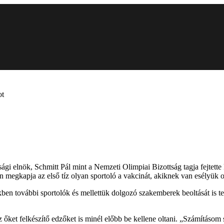
ot
gi elnök, Schmitt Pál mint a Nemzeti Olimpiai Bizottság tagja fejtette
 megkapja az első tíz olyan sportoló a vakcinát, akiknek van esélyük ot
kben további sportolók és mellettük dolgozó szakemberek beoltását is te
z őket felkészítő edzőket is minél előbb be kellene oltani. „Számításom 