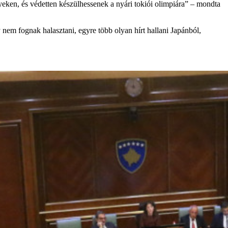
nyeken, és védetten készülhessenek a nyári tokiói olimpiára” – mondta
em fognak halasztani, egyre több olyan hírt hallani Japánból,