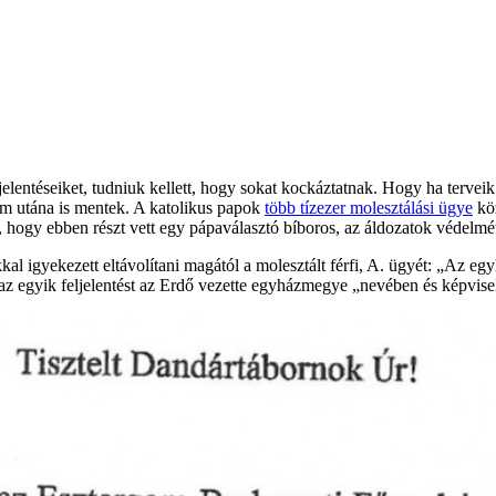
nem engedték ki
entéseiket, tudniuk kellett, hogy sokat kockáztatnak. Hogy ha terveik 
em utána is mentek. A katolikus papok
több tízezer molesztálási ügye
köz
, hogy ebben részt vett egy pápaválasztó bíboros, az áldozatok védelmé
l igyekezett eltávolítani magától a molesztált férfi, A. ügyét: „Az e
z egyik feljelentést az Erdő vezette egyházmegye „nevében és képvisel