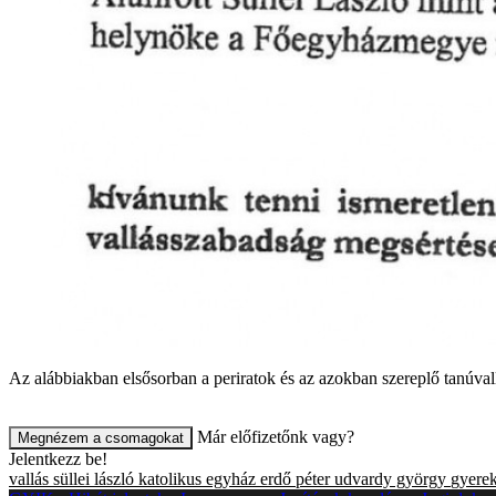
Az alábbiakban elsősorban a periratok és az azokban szereplő tanúval
Már előfizetőnk vagy?
Megnézem a csomagokat
Jelentkezz be!
vallás
süllei lászló
katolikus egyház
erdő péter
udvardy györgy
gyere