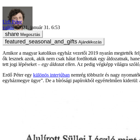
Vezetőszáron vitték el egy pap áldozatát, az ünnepi mise végéig 
Urfi Péter
vallás
2021. január 31. 6:53
Megosztás
Ajándékozás
Amikor a magyar katolikus egyház vezetői 2019 nyarán megtették feljel
ők lesznek azok, akik nem csak hátat fordítottak egy áldozatnak, han
tett jogi lépéseket –
egy áldozat ellen
. Az pedig végképp világra szóló
Erdő Péter egy
különös interjúban
nemrég többször és nagy nyomatékka
egyházmegye ügye”. De a bírósági papírokból egyértelműen kiderül: a