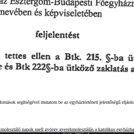
lomások segítségével mutatom be az egyháztörténeti jelentőségű eljárást
kmolesztáló papok
snell györgy
gyerekmolesztálás a katolikus egyházb