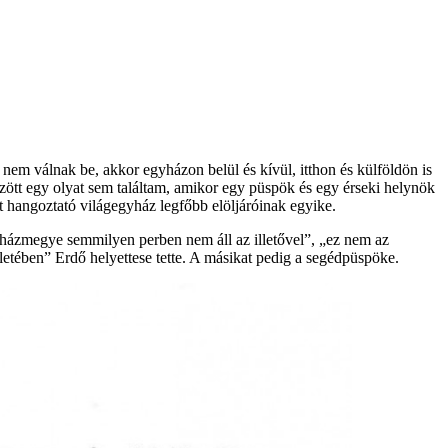
nem válnak be, akkor egyházon belül és kívül, itthon és külföldön is
ött egy olyat sem találtam, amikor egy püspök és egy érseki helynök
t hangoztató világegyház legfőbb elöljáróinak egyike.
gyházmegye semmilyen perben nem áll az illetővel”, „ez nem az
etében” Erdő helyettese tette. A másikat pedig a segédpüspöke.