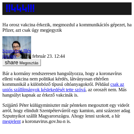
Ha orosz vakcina érkezik, megmozdul a kommunikációs gépezet, ha
Pfizer, azt csak úgy megjegyzik
Szurovecz Illés
járvány
2021. február 23. 12:44
Megosztás
Bár a kormány rendszeresen hangsúlyozza, hogy a koronavírus
elleni vakcina nem politikai kérdés, látványosan eltérően
kommunikál a különböző típusú oltóanyagokról. Például
csak az
uniós szállítmányok késlekedését tette szóvá
, az oroszét nem. Más
hangsúlyt kapnak az érkező vakcinák is.
Szijjártó Péter külügyminiszter már pénteken megosztott egy videót
arról, hogy elindult Szentpétervárról egy kamion, ami százezer adag
Szputnyikot szállít Magyarországra. Ahogy lenni szokott, a hír
megjelent
a koronavirus.gov.hu-n is.