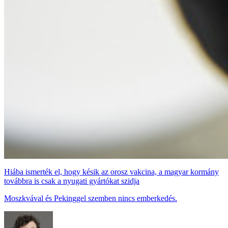
Hiába ismerték el, hogy késik az orosz vakcina, a magyar kormány
továbbra is csak a nyugati gyártókat szidja
Moszkvával és Pekinggel szemben nincs emberkedés.