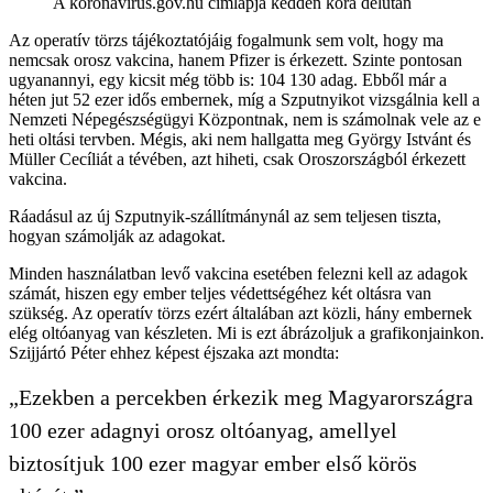
A koronavirus.gov.hu címlapja kedden kora délután
Az operatív törzs tájékoztatójáig fogalmunk sem volt, hogy ma
nemcsak orosz vakcina, hanem Pfizer is érkezett. Szinte pontosan
ugyanannyi, egy kicsit még több is: 104 130 adag. Ebből már a
héten jut 52 ezer idős embernek, míg a Szputnyikot vizsgálnia kell a
Nemzeti Népegészségügyi Központnak, nem is számolnak vele az e
heti oltási tervben. Mégis, aki nem hallgatta meg György Istvánt és
Müller Cecíliát a tévében, azt hiheti, csak Oroszországból érkezett
vakcina.
Ráadásul az új Szputnyik-szállítmánynál az sem teljesen tiszta,
hogyan számolják az adagokat.
Minden használatban levő vakcina esetében felezni kell az adagok
számát, hiszen egy ember teljes védettségéhez két oltásra van
szükség. Az operatív törzs ezért általában azt közli, hány embernek
elég oltóanyag van készleten. Mi is ezt ábrázoljuk a grafikonjainkon.
Szijjártó Péter ehhez képest éjszaka azt mondta:
„Ezekben a percekben érkezik meg Magyarországra
100 ezer adagnyi orosz oltóanyag, amellyel
biztosítjuk 100 ezer magyar ember első körös