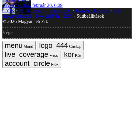
járvány
2021. február 20. 6:09
GYIK
Hibát jelentek
Impresszum
Javítások kezelése
Jogi
dokumentumok
Médiaajánlat
RSS
Sütibeállítások
©
2026
Magyar Jeti Zrt.
Vége
Menü
Címlap
Friss
Kör
Fiók