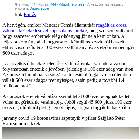
Forrás
A hétvégén, amikor Menczer Tamás államtitkár
reagált az orosz
vakcina késlekedésével kapcsolatos hírekre
, még szó sem volt arról,
hogy százezer embernek elég oltóanyag jönne a kamionban. A
teljes, a kormány által megvásárolt kétmilliós készletről beszélt,
ehhez viszonyította a 100 ezres szállítmányt és az első ütemben ígért
600 ezer adagot:
„A következő hetekre jelentős szállítmányokat várunk, a vakcina
folyamatosan érkezik a jövőben, jelenleg is 100 ezer adag van úton.
Az orosz fél minimális csúszással teljesíteni fogja az első ütemben
vállalt 600 ezer adagos mennyiséget, aztán pedig a további 1,4
millió adagot.”
Az oroszok eredeti vállalása szerint tehát 600 ezer adagnak kellett
volna megérkeznie vasárnapig, ebből végül 45 600 plusz 100 ezer
érkezett, utóbbiról pedig nem világos, hogyan fogják felhasználni.
járvány
covid-19
koronavírus
szputnyik v
pfizer
Szijjártó Péter
Kapcsolódó cikkek