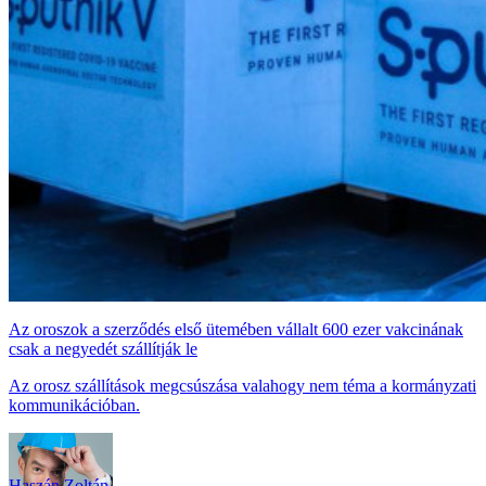
Az oroszok a szerződés első ütemében vállalt 600 ezer vakcinának
csak a negyedét szállítják le
Az orosz szállítások megcsúszása valahogy nem téma a kormányzati
kommunikációban.
Haszán Zoltán