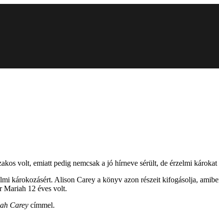
akos volt, emiatt pedig nemcsak a jó hírneve sérült, de érzelmi károkat
lmi károkozásért. Alison Carey a könyv azon részeit kifogásolja, amiben
r Mariah 12 éves volt.
iah Carey
címmel.