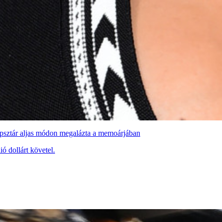
popsztár aljas módon megalázta a memoárjában
ó dollárt követel.