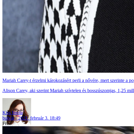
Mariah Carey-t érzelmi károkozásért perli a nővére, mert szerinte a 
Alison Carey, aki szerint Mariah szívtelen és bosszúszomjas, 1,25 milli
Kiss Imola
bulvár
2021. február 3. 18:49
Friss