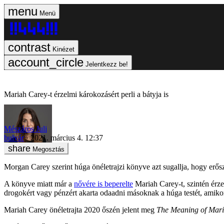
Menü
Kinézet
Jelentkezz be!
Mariah Carey-t érzelmi károkozásért perli a bátyja is
Mészáros Juli
bulvár
2021. március 4. 12:37
Megosztás
Morgan Carey szerint húga önéletrajzi könyve azt sugallja, hogy erősz
A könyve miatt már a
nővére is beperelte
Mariah Carey-t, szintén érze
drogokért vagy pénzért akarta odaadni másoknak a húga testét, amiko
Mariah Carey önéletrajta 2020 őszén jelent meg
The Meaning of Mar