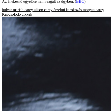
Az énekesnő egyelőre nem reagált az ügyben. (
BBC
)
bulvár
mariah carey
alison carey
érzelmi károkozás
morgan carey
Kapcsolódó cikkek