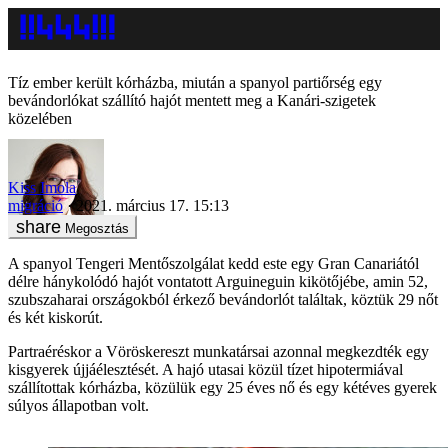
Tíz ember került kórházba, miután a spanyol partiőrség egy
bevándorlókat szállító hajót mentett meg a Kanári-szigetek
közelében
Kiss Imola
migráció
2021. március 17. 15:13
Megosztás
A spanyol Tengeri Mentőszolgálat kedd este egy Gran Canariától
délre hánykolódó hajót vontatott Arguineguin kikötőjébe, amin 52,
szubszaharai országokból érkező bevándorlót találtak, köztük 29 nőt
és két kiskorút.
Partraéréskor a Vöröskereszt munkatársai azonnal megkezdték egy
kisgyerek újjáélesztését. A hajó utasai közül tízet hipotermiával
szállítottak kórházba, közülük egy 25 éves nő és egy kétéves gyerek
súlyos állapotban volt.