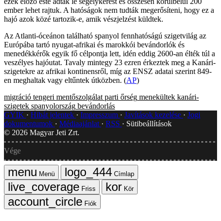
ezek előző este adtak le segélykérést és összesen körülbelül 200
ember lehet rajtuk. A hatóságok nem tudták megerősíteni, hogy ez a
hajó azok közé tartozik-e, amik vészjelzést küldtek.
Az Atlanti-óceánon található spanyol fennhatóságú szigetvilág az
Európába tartó nyugat-afrikai és marokkói bevándorlók és
menedékkérők egyik fő célpontja lett, idén eddig 2600-an élték túl a
veszélyes hajóutat. Tavaly mintegy 23 ezren érkeztek meg a Kanári-
szigetekre az afrikai kontinensről, míg az ENSZ adatai szerint 849-
en meghaltak vagy eltűntek útközben. (
AP
)
migráció
tengeri mentőszolgálat
parti őrség
menekültek
kanári-
szigetek
spanyolország
bevándorlás
GYIK
Hibát jelentek
Impresszum
Javítások kezelése
Jogi
dokumentumok
Médiaajánlat
RSS
Sütibeállítások
©
2026
Magyar Jeti Zrt.
Vége
Menü
Címlap
Friss
Kör
Fiók