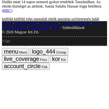
Halála miatt 14 napos nemzeti gyászt rendeltek Tanzániában. Az
elnöki tisztséget az alelnök, Samia Suluhu Hassan fogja betölteni.
(
BBC
)
külföld
külföld
john magufuli
elnök
tanzánia
szívbetegség
halál
GYIK
Hibát jelentek
Impresszum
Javítások kezelése
Jogi
dokumentumok
Médiaajánlat
RSS
Sütibeállítások
©
2026
Magyar Jeti Zrt.
Vége
Menü
Címlap
Friss
Kör
Fiók