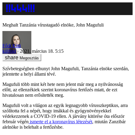
Meghalt Tanzánia vírustagadó elnöke, John Magufuli
Fődi Kitti
külföld
2021. március 18. 5:15
Megosztás
Szívbetegségben elhunyt John Magufuli, Tanzánia elnöke szerdán,
jelentette a helyi állami tévé.
Magufuli több mint két hete nem jelent már meg a nyilvánosság
előtt, az ellenzékiek szerint koronavírus fertőzés miatt, de ezt
hivatalosan nem erősítették meg.
Magufuli volt a világon az egyik legnagyobb vírusszkeptikus, arra
szólította fel a népét, hogy imákkal és gyógynövényekkel
védekezzenek a COVID-19 ellen. A járvány kitörése óta először
február végén
ismerte el a koronavírus létezését
, miután Zanzibár
alelnöke is belehalt a fertőzésbe.