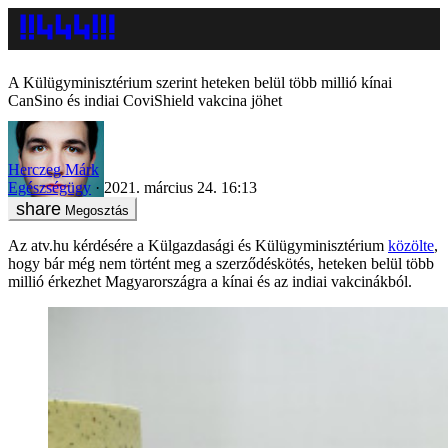
A Külügyminisztérium szerint heteken belül több millió kínai
CanSino és indiai CoviShield vakcina jöhet
Herczeg Márk
Egészségügy
2021. március 24. 16:13
Megosztás
Az atv.hu kérdésére a Külgazdasági és Külügyminisztérium
közölte
,
hogy bár még nem történt meg a szerződéskötés, heteken belül több
millió érkezhet Magyarországra a kínai és az indiai vakcinákból.