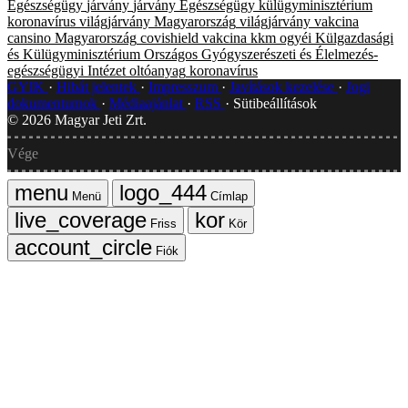
Egészségügy
járvány
járvány
Egészségügy
külügyminisztérium
koronavírus
világjárvány
Magyarország
világjárvány
vakcina
cansino
Magyarország
covishield
vakcina
kkm
ogyéi
Külgazdasági
és Külügyminisztérium
Országos Gyógyszerészeti és Élelmezés-
egészségügyi Intézet
oltóanyag
koronavírus
GYIK
Hibát jelentek
Impresszum
Javítások kezelése
Jogi
dokumentumok
Médiaajánlat
RSS
Sütibeállítások
©
2026
Magyar Jeti Zrt.
Vége
Menü
Címlap
Friss
Kör
Fiók