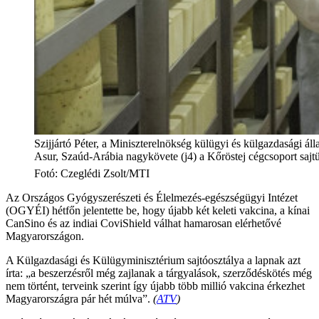
Szijjártó Péter, a Miniszterelnökség külügyi és külgazdasági áll
Asur, Szaúd-Arábia nagykövete (j4) a Kőröstej cégcsoport sa
Fotó
:
Czeglédi Zsolt/MTI
Az Országos Gyógyszerészeti és Élelmezés-egészségügyi Intézet
(OGYÉI) hétfőn jelentette be, hogy újabb két keleti vakcina, a kínai
CanSino és az indiai CoviShield válhat hamarosan elérhetővé
Magyarországon.
A Külgazdasági és Külügyminisztérium sajtóosztálya a lapnak azt
írta: „a beszerzésről még zajlanak a tárgyalások, szerződéskötés még
nem történt, terveink szerint így újabb több millió vakcina érkezhet
Magyarországra pár hét múlva”.
(
ATV
)