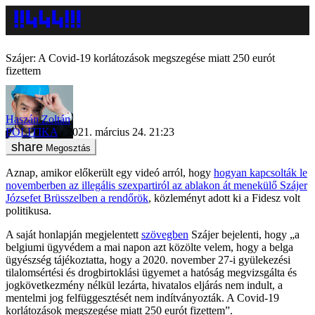
Szájer: A Covid-19 korlátozások megszegése miatt 250 eurót
fizettem
Haszán Zoltán
POLITIKA
2021. március 24. 21:23
Megosztás
Aznap, amikor előkerült egy videó arról, hogy
hogyan kapcsolták le
novemberben az illegális szexpartiról az ablakon át menekülő Szájer
Józsefet Brüsszelben a rendőrök
, közleményt adott ki a Fidesz volt
politikusa.
A saját honlapján megjelentett
szövegben
Szájer bejelenti, hogy „a
belgiumi ügyvédem a mai napon azt közölte velem, hogy a belga
ügyészség tájékoztatta, hogy a 2020. november 27-i gyülekezési
tilalomsértési és drogbirtoklási ügyemet a hatóság megvizsgálta és
jogkövetkezmény nélkül lezárta, hivatalos eljárás nem indult, a
mentelmi jog felfüggesztését nem indítványozták. A Covid-19
korlátozások megszegése miatt 250 eurót fizettem”.