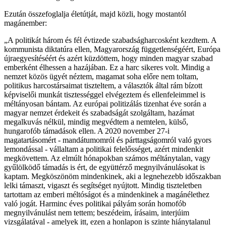
Ezután összefoglalja életútját, majd közli, hogy mostantól
magánember:
„A politikát három és fél évtizede szabadságharcosként kezdtem. A
kommunista diktatúra ellen, Magyarország függetlenségéért, Európa
újraegyesítéséért és azért küzdöttem, hogy minden magyar szabad
emberként élhessen a hazájában. Ez a harc sikeres volt. Mindig a
nemzet közös ügyét néztem, magamat soha előre nem toltam,
politikus harcostársaimat tiszteltem, a választók által rám bízott
képviselői munkát tisztességgel elvégeztem és ellenfeleimmel is
méltányosan bántam. Az európai politizálás tizenhat éve során a
magyar nemzet érdekeit és szabadságát szolgáltam, hazámat
megalkuvás nélkül, mindig megvédtem a nemtelen, külső,
hungarofób támadások ellen. A 2020 november 27-i
magatartásomért - mandátumomról és párttagságomról való gyors
lemondással - vállaltam a politikai felelősséget, azért mindenkit
megkövettem. Az elmúlt hónapokban számos méltánytalan, vagy
gyűlölködő támadás is ért, de együttérző megnyilvánulásokat is
kaptam. Megköszönöm mindenkinek, aki a legnehezebb időszakban
lelki támaszt, vigaszt és segítséget nyújtott. Mindig tiszteletben
tartottam az emberi méltóságot és a mindenkinek a magánélethez
való jogát. Harminc éves politikai pályám során homofób
megnyilvánulást nem tettem; beszédeim, írásaim, interjúim
vizsgálatával - amelyek itt, ezen a honlapon is szinte hiánytalanul