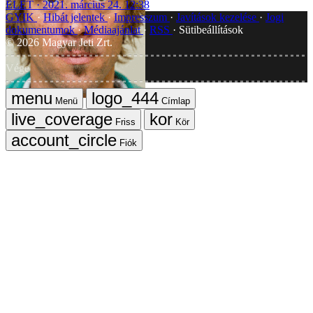
ÉLET
2021. március 24. 12:38
GYIK
Hibát jelentek
Impresszum
Javítások kezelése
Jogi
dokumentumok
Médiaajánlat
RSS
Sütibeállítások
©
2026
Magyar Jeti Zrt.
Vége
Menü
Címlap
Friss
Kör
Fiók