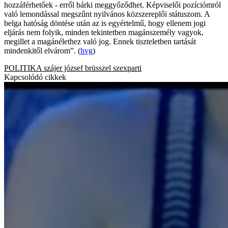
hozzáférhetőek - erről bárki meggyőződhet. Képviselői pozíciómról
való lemondással megszűnt nyilvános közszereplői státuszom. A
belga hatóság döntése után az is egyértelmű, hogy ellenem jogi
eljárás nem folyik, minden tekintetben magánszemély vagyok,
megillet a magánélethez való jog. Ennek tiszteletben tartását
mindenkitől elvárom”. (
hvg
)
POLITIKA
szájer józsef
brüsszel
szexparti
Kapcsolódó cikkek