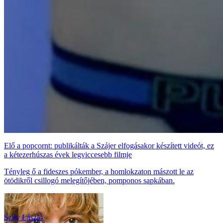
Elő a popcornt: publikálták a Szájer elfogásakor készített videót, ez
a kétezerhúszas évek legviccesebb filmje
Tényleg ő a fideszes pókember, a homlokzaton mászott le az
ötödikről csillogó melegítőjében, pomponos sapkában.
Szily László