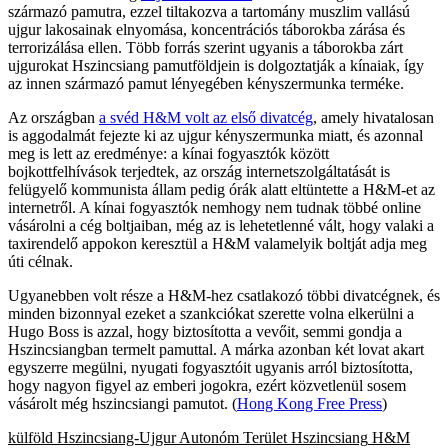
származó pamutra, ezzel tiltakozva a tartomány muszlim vallású
ujgur lakosainak elnyomása, koncentrációs táborokba zárása és
terrorizálása ellen. Több forrás szerint ugyanis a táborokba zárt
ujgurokat Hszincsiang pamutföldjein is dolgoztatják a kínaiak, így
az innen származó pamut lényegében kényszermunka terméke.
Az országban
a svéd H&M volt az első divatcég
, amely hivatalosan
is aggodalmát fejezte ki az ujgur kényszermunka miatt, és azonnal
meg is lett az eredménye: a kínai fogyasztók között
bojkottfelhívások terjedtek, az ország internetszolgáltatását is
felügyelő kommunista állam pedig órák alatt eltüntette a H&M-et az
internetről. A kínai fogyasztók nemhogy nem tudnak többé online
vásárolni a cég boltjaiban, még az is lehetetlenné vált, hogy valaki a
taxirendelő appokon keresztül a H&M valamelyik boltját adja meg
úti célnak.
Ugyanebben volt része a H&M-hez csatlakozó többi divatcégnek, és
minden bizonnyal ezeket a szankciókat szerette volna elkerülni a
Hugo Boss is azzal, hogy biztosította a vevőit, semmi gondja a
Hszincsiangban termelt pamuttal. A márka azonban két lovat akart
egyszerre megülni, nyugati fogyasztóit ugyanis arról biztosította,
hogy nagyon figyel az emberi jogokra, ezért közvetlenül sosem
vásárolt még hszincsiangi pamutot. (
Hong Kong Free Press
)
külföld
Hszincsiang-Ujgur Autonóm Terület
Hszincsiang
H&M