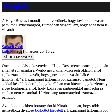
A Hugo Boss azt mondja kínai vevőinek, hogy továbbra is vásárol
pamutot Hszincsiangból, Európában viszont, azt, hogy soha nem is
vásárolt
Sarkadi Zsolt
külföld
2021. március 26. 15:22
Megosztás
Önellentmondásba keveredett a Hugo Boss menedzsmentje, miután
a német ruhamárka a Weibo nevű kínai közösségi oldalon arról
tájékoztatta kínai vevőit, hogy „továbbra is vásárolják és
támogatják” a Hszincsiang tartományból származó pamutot. Nem
sokkal később kiderült, hogy korábban már kitettek egy közleményt
a cég honlapjára arról, hogy közvetlen partnereiktől még soha az
életben nem vásároltak Hszincsiang tartományból származó
pamutot.
Az utóbbi hetekben botrány tört ki Kínában amiatt, hogy több
nemzetközi divatcég
bojkottot hirdetett
a Hszincsiang tartományból