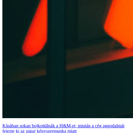
Kínában sokan bojkottálnák a H&M-et, miután a cég aggodalmát
fejezte ki az ujgur kényszermunka miatt