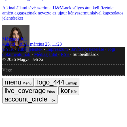
A kínai állami tévé szerint a H&M-nek súlyos árat kell fizetnie,
amiért aggasztónak nevezte az ujgur kényszermunkával kapcsolatos
jelentéseket
Mészáros Juli
külföld
2021. március 25. 11:23
GYIK
Hibát jelentek
Impresszum
Javítások kezelése
Jogi
dokumentumok
Médiaajánlat
RSS
Sütibeállítások
©
2026
Magyar Jeti Zrt.
Vége
Menü
Címlap
Friss
Kör
Fiók