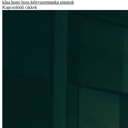
kína
hugo boss
kényszermunka
ujgurok
Kapcsolódó cikkek