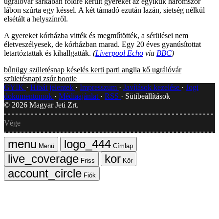
ugrálóvár sarkában földre került gyereket az egyikük háromszor
lábon szúrta egy késsel. A két támadó ezután lazán, sietség nélkül
elsétált a helyszínről.
A gyereket kórházba vitték és megműtötték, a sérülései nem
életveszélyesek, de kórházban marad. Egy 20 éves gyanúsítottat
letartóztattak és kihallgatták.
(
Liverpool Echo
via
BBC
)
bűnügy
születésnap
késelés
kerti parti
anglia
kő
ugrálóvár
születésnapi zsúr
bootle
GYIK
Hibát jelentek
Impresszum
Javítások kezelése
Jogi
dokumentumok
Médiaajánlat
RSS
Sütibeállítások
©
2026
Magyar Jeti Zrt.
Vége
Menü
Címlap
Friss
Kör
Fiók