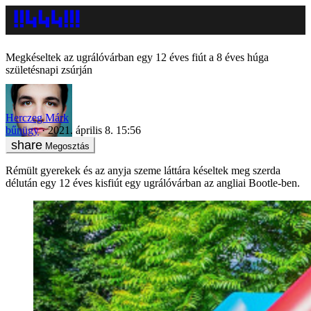
Megkéseltek az ugrálóvárban egy 12 éves fiút a 8 éves húga
születésnapi zsúrján
Herczeg Márk
bűnügy
2021. április 8. 15:56
Megosztás
Rémült gyerekek és az anyja szeme láttára késeltek meg szerda
délután egy 12 éves kisfiút egy ugrálóvárban az angliai Bootle-ben.