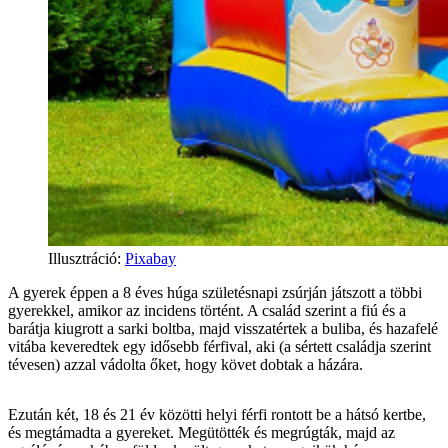
Illusztráció
:
Pixabay
A gyerek éppen a 8 éves húga születésnapi zsúrján játszott a többi
gyerekkel, amikor az incidens történt. A család szerint a fiú és a
barátja kiugrott a sarki boltba, majd visszatértek a buliba, és hazafelé
vitába keveredtek egy idősebb férfival, aki (a sértett családja szerint
tévesen) azzal vádolta őket, hogy követ dobtak a házára.
Ezután két, 18 és 21 év közötti helyi férfi rontott be a hátsó kertbe,
és megtámadta a gyereket. Megütötték és megrúgták, majd az