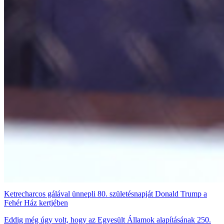
Ketrecharcos gálával ünnepli 80. születésnapját Donald Trump a
Fehér Ház kertjében
Eddig még úgy volt, hogy az Egyesült Államok alapításának 250.