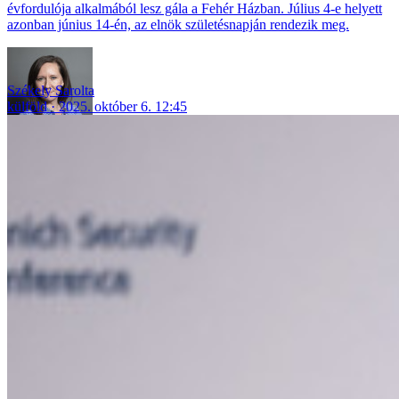
évfordulója alkalmából lesz gála a Fehér Házban. Július 4-e helyett
azonban június 14-én, az elnök születésnapján rendezik meg.
Székely Sarolta
külföld
2025. október 6. 12:45