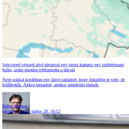
Sniccerrel végzett alvó társaival egy orosz kamasz egy születésnapi
bulin, aztán magára robbantotta a dácsát
Nem sokkal korábban egy lányt zaklatott, hogy feküdjön le vele, de
leállították. Akkor támadott, amikor mindenki elaludt.
Bábel Vilmos
bűnügy
2025. május 28. 16:52