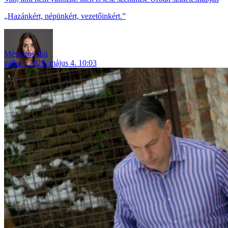
„Hazánkért, népünkért, vezetőinkért.”
Mészáros Juli
vallás
2026. május 4. 10:03