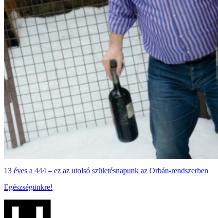
13 éves a 444 – ez az utolsó születésnapunk az Orbán-rendszerben
Egészségünkre!