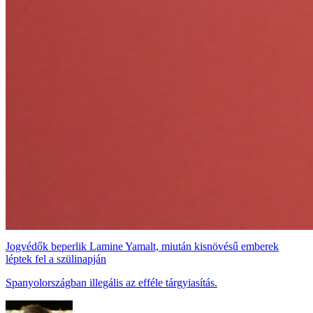
Jogvédők beperlik Lamine Yamalt, miután kisnövésű emberek
léptek fel a szülinapján
Spanyolországban illegális az efféle tárgyiasítás.