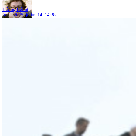
Bódog Bálint
foci
2025. július 14. 14:38