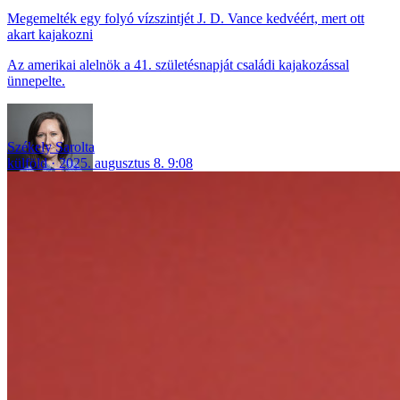
Megemelték egy folyó vízszintjét J. D. Vance kedvéért, mert ott
akart kajakozni
Az amerikai alelnök a 41. születésnapját családi kajakozással
ünnepelte.
Székely Sarolta
külföld
2025. augusztus 8. 9:08