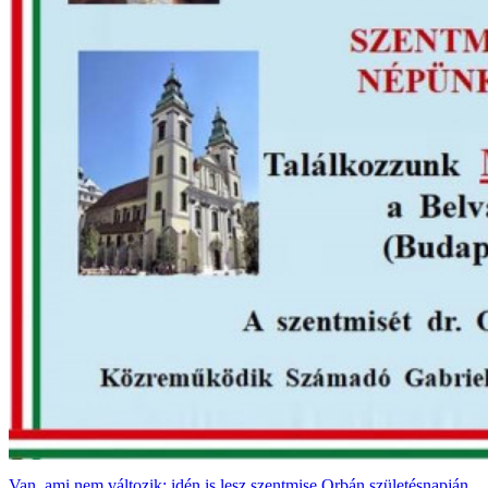
Van, ami nem változik: idén is lesz szentmise Orbán születésnapján