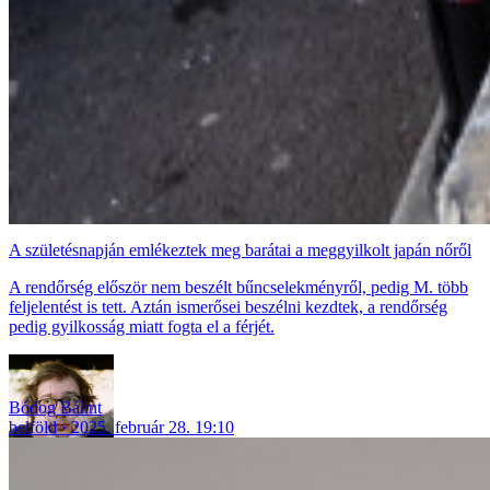
A születésnapján emlékeztek meg barátai a meggyilkolt japán nőről
A rendőrség először nem beszélt bűncselekményről, pedig M. több
feljelentést is tett. Aztán ismerősei beszélni kezdtek, a rendőrség
pedig gyilkosság miatt fogta el a férjét.
Bódog Bálint
belföld
2025. február 28. 19:10