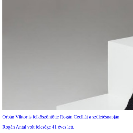
Orbán Viktor is felköszöntötte Rogán Cecíliát a születésnapján
Rogán Antal volt felesége 41 éves lett.