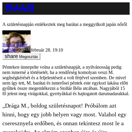
A születésnapján emlékeztek meg barátai a meggyilkolt japán nőről
Bódog Bálint
belföld
2025. február 28. 19:10
Megosztás
Pénteken ünnepelte volna a születésnapját, a nyilvánosság pedig
nem ismerné a történetét, ha a rendőrség komolyan veszi M.
segítségkérését és a feljelentéseit a volt férjével szemben. De mivel
nem így tett, M. barátai és ismerősei péntek este egykori lakása előtt
gyűltek össze megemlékezni a Stollár Béla utcában. Nagyjából 15
fő jelent meg virágokkal, gyertyákkal és hajtogatott darumadarakkal.
„Drága M., boldog születésnapot! Próbálom azt
hinni, hogy egy jobb helyen vagy most. Valahol egy
cseresznyefa erdőben, és onnan tekintesz most le a
gyerekeidre. Az elmém azonban újra és újra