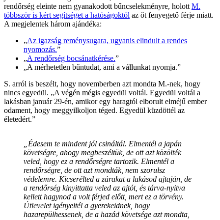
rendőrség eleinte nem gyanakodott bűncselekményre, holott
M.
többször is kért segítséget a hatóságoktól
az őt fenyegető férje miatt.
A megjelentek három ajándéka:
„
Az igazság reménysugara, ugyanis elindult a rendes
nyomozás.
”
„
A rendőrség bocsánatkérése.
”
„A mérhetetlen bűntudat, ami a vállunkat nyomja.”
S. arról is beszélt, hogy novemberben azt mondta M.-nek, hogy
nincs egyedül. „A végén mégis egyedül voltál. Egyedül voltál a
lakásban január 29-én, amikor egy haragtól elborult elméjű ember
odament, hogy meggyilkoljon téged. Egyedül küzdöttél az
életedért.”
„Édesem te mindent jól csináltál. Elmentél a japán
követségre, ahogy megbeszéltük, de ott azt közölték
veled, hogy ez a rendőrségre tartozik. Elmentél a
rendőrségre, de ott azt mondták, nem szorulsz
védelemre. Kicserélted a zárakat a lakásod ajtaján, de
a rendőrség kinyittatta veled az ajtót, és tárva-nyitva
kellett hagynod a volt férjed előtt, mert ez a törvény.
Útlevelet igényeltél a gyerekeidnek, hogy
hazarepülhessenek, de a hazád követsége azt mondta,