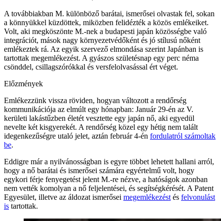
A továbbiakban M. különböző barátai, ismerősei olvastak fel, sokan
a könnyükkel küzdöttek, miközben felidézték a közös emlékeiket.
Volt, aki megköszönte M.-nek a budapesti japán közösségbe való
integrációt, mások nagy környezetvédőként és jó stílusú nőként
emlékeztek rá. Az egyik szervező elmondása szerint Japánban is
tartottak megemlékezést. A gyászos születésnap egy perc néma
csönddel, csillagszórókkal és versfelolvasással ért véget.
Előzmények
Emlékezzünk vissza röviden, hogyan változott a rendőrség
kommunikációja az elmúlt egy hónapban: Január 29-én az V.
kerületi lakástűzben életét vesztette egy japán nő, aki egyedül
nevelte két kisgyerekét. A rendőrség közel egy hétig nem talált
idegenkezűségre utaló jelet, aztán február 4-én
fordulatról számoltak
be
.
Eddigre már a nyilvánosságban is egyre többet lehetett hallani arról,
hogy a nő barátai és ismerősei számára egyértelmű volt, hogy
egykori férje fenyegetést jelent M.-re nézve, a hatóságok azonban
nem vették komolyan a nő feljelentései, és segítségkérését. A Patent
Egyesület, illetve az áldozat ismerősei
megemlékezést
és
felvonulást
is
tartottak.