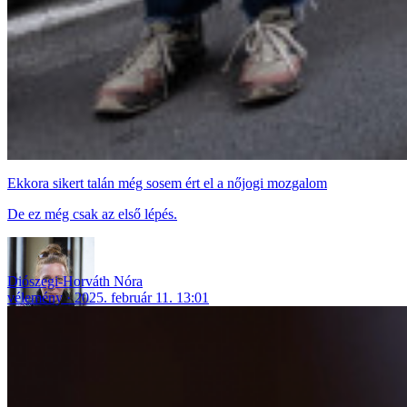
Ekkora sikert talán még sosem ért el a nőjogi mozgalom
De ez még csak az első lépés.
Diószegi-Horváth Nóra
vélemény
2025. február 11. 13:01