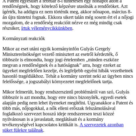
A Patent egyesület a február 8-i tüntetésén egy hónapot adott a
rendőrségnek, hogy kötelező képzésre utasítsák a rendőröket. Azt
ígérték, ha addigra ez nem történik meg, akkor nőnapon, március 8-
án újra tüntetni fognak. Ekkora sikert talán még sosem ért el a nőjogi
mozgalom, de a rendőrség reakcióit nézve ez még mindig csak
részsiker,
írtuk véleménycikkünkben
.
Kormányzati reakciók
Mikor az eset utáni egyik kormányinfón Gulyás Gergely
Miniszterelnökséget vezető minisztert az esetről kérdezték, ő
többször is elmondta, hogy jogi értelemben „minden eszköze
megvan a rendőrségnek és a hatóságnak” arra, hogy ezeket az
ügyeket megfelelően kezelje, és legfeljebb egyéni hibák vezethetnek
hasonló tragédiákhoz. Tehát a kormány szerint neki az ügyben nincs
felelőssége, a jogszabályi környezetet megfelelőnek tartja.
Mikor felmerült, hogy rendszerszintű problémáról van szó, Gulyás
többször is azt mondta, hogy erre nincs bizonyíték, egyedi esetek
alapján pedig nem lehet ilyeneket megítélni. Ugyanakkor a Patent és
több más, nőjogokkal, a nők elleni erőszak felszámolásával
foglalkozó szervezet hosszú ideje rendszeresen teszi közzé
nyilvánosan is a javaslatait, meglátásait és a kormány
tevékenységével kapcsolatos kritikáit is.
A szervezetek azonban
süket fülekre találnak
.