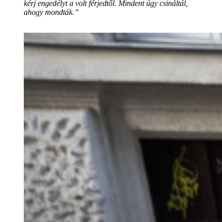
kérj engedélyt a volt férjedtől. Mindent úgy csináltál,
ahogy mondták.”