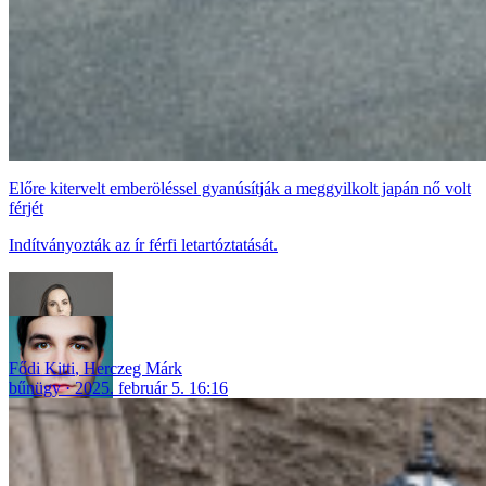
Előre kitervelt emberöléssel gyanúsítják a meggyilkolt japán nő volt
férjét
Indítványozták az ír férfi letartóztatását.
Fődi Kitti
,
Herczeg Márk
bűnügy
2025. február 5. 16:16