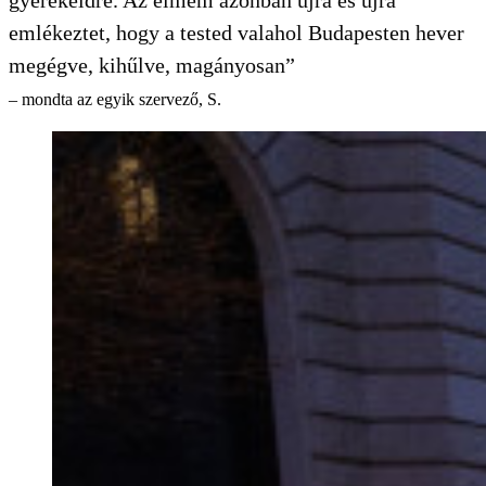
emlékeztet, hogy a tested valahol Budapesten hever
megégve, kihűlve, magányosan”
– mondta az egyik szervező, S.