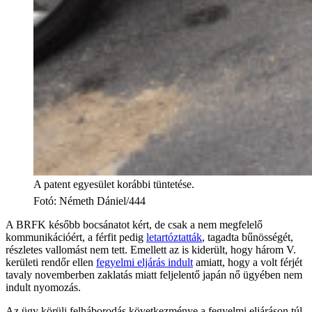
A patent egyesület korábbi tüntetése.
Fotó
:
Németh Dániel/444
A BRFK később bocsánatot kért, de csak a nem megfelelő
kommunikációért, a férfit pedig
letartóztatták
, tagadta bűnösségét,
részletes vallomást nem tett. Emellett az is kiderült, hogy három V.
kerületi rendőr ellen
fegyelmi eljárás indult
amiatt, hogy a volt férjét
tavaly novemberben zaklatás miatt feljelentő japán nő ügyében nem
indult nyomozás.
Az ügy körüli felháborodás következménye a fegyelmi eljáráson túl