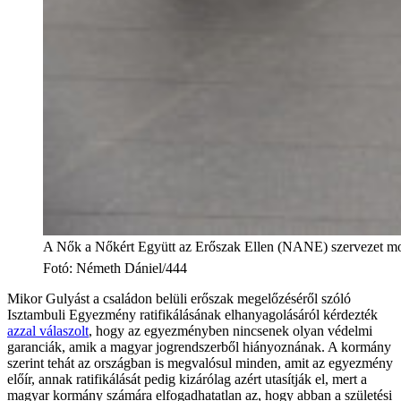
A Nők a Nőkért Együtt az Erőszak Ellen (NANE) szervezet molin
Fotó
:
Németh Dániel/444
Mikor Gulyást a családon belüli erőszak megelőzéséről szóló
Isztambuli Egyezmény ratifikálásának elhanyagolásáról kérdezték
azzal válaszolt
, hogy az egyezményben nincsenek olyan védelmi
garanciák, amik a magyar jogrendszerből hiányoznának. A kormány
szerint tehát az országban is megvalósul minden, amit az egyezmény
előír, annak ratifikálását pedig kizárólag azért utasítják el, mert a
magyar kormány számára elfogadhatatlan az, hogy abban a születési