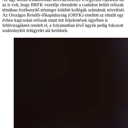
az is volt, hogy BRFK vezetője elrendelte a családon belüli erőszak
témában érzékenyítő tréningre küldött kollégák számának növelését.
Az Országos Rendőr-főkapitányság (ORFK) emellett az elmúlt egy
évben kapcsolati erőszak miatt tett feljelentések ügyében is
felülvizsgálatot rendelt el, a folyamatban lévő ügyek pedig fokozott
szakirányítói felügyelet alá kerülnek.