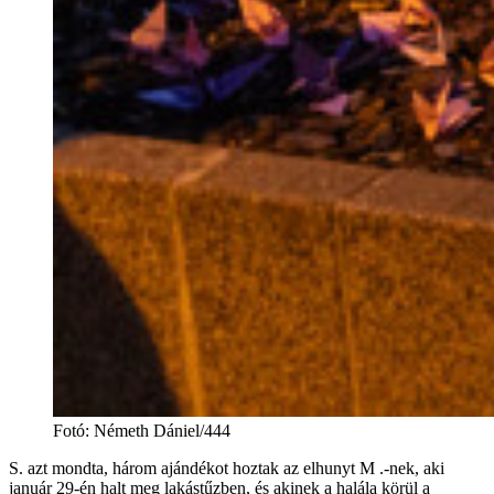
Fotó
:
Németh Dániel/444
S. azt mondta, három ajándékot hoztak az elhunyt M .-nek, aki
január 29-én halt meg lakástűzben, és akinek a halála körül a