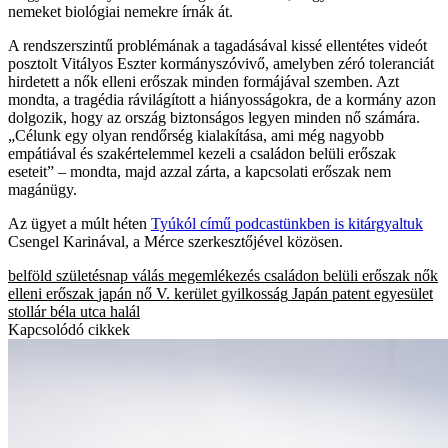
nemeket biológiai nemekre írnák át.
A rendszerszintű problémának a tagadásával kissé ellentétes videót
posztolt Vitályos Eszter kormányszóvivő, amelyben zéró toleranciát
hirdetett a nők elleni erőszak minden formájával szemben. Azt
mondta, a tragédia rávilágított a hiányosságokra, de a kormány azon
dolgozik, hogy az ország biztonságos legyen minden nő számára.
„Célunk egy olyan rendőrség kialakítása, ami még nagyobb
empátiával és szakértelemmel kezeli a családon belüli erőszak
eseteit” – mondta, majd azzal zárta, a kapcsolati erőszak nem
magánügy.
Az ügyet a múlt héten
Tyúkól című podcastünkben is kitárgyaltuk
Csengel Karinával, a Mérce szerkesztőjével közösen.
belföld
születésnap
válás
megemlékezés
családon belüli erőszak
nők
elleni erőszak
japán nő
V. kerület
gyilkosság
Japán
patent egyesület
stollár béla utca
halál
Kapcsolódó cikkek