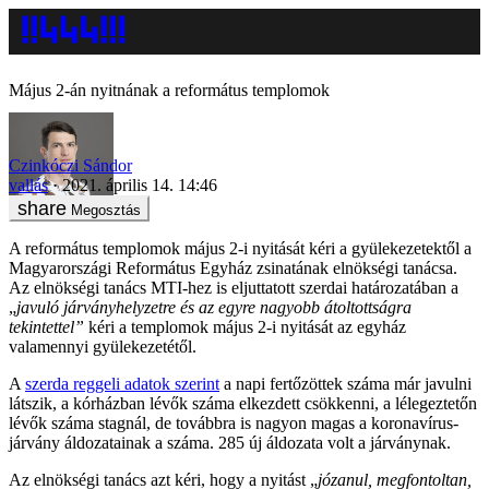
Május 2-án nyitnának a református templomok
Czinkóczi Sándor
vallás
2021. április 14. 14:46
Megosztás
A református templomok május 2-i nyitását kéri a gyülekezetektől a
Magyarországi Református Egyház zsinatának elnökségi tanácsa.
Az elnökségi tanács MTI-hez is eljuttatott szerdai határozatában a
„
javuló járványhelyzetre és az egyre nagyobb átoltottságra
tekintettel”
kéri a templomok május 2-i nyitását az egyház
valamennyi gyülekezetétől.
A
szerda reggeli adatok szerint
a napi fertőzöttek száma már javulni
látszik, a kórházban lévők száma elkezdett csökkenni, a lélegeztetőn
lévők száma stagnál, de továbbra is nagyon magas a koronavírus-
járvány áldozatainak a száma. 285 új áldozata volt a járványnak.
Az elnökségi tanács azt kéri, hogy a nyitást „
józanul, megfontoltan,