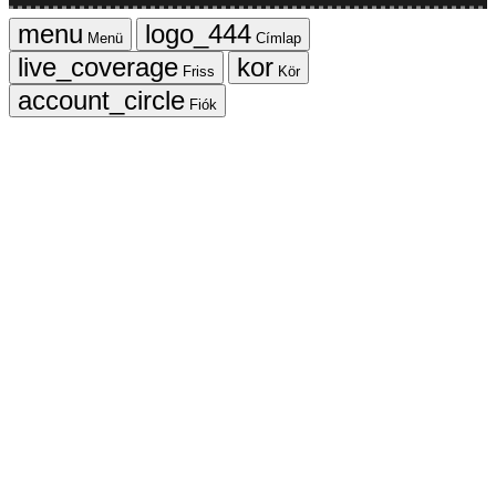
Menü
Címlap
Friss
Kör
Fiók