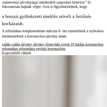
valamennyi járványügyi intézkedést szigorúan betartva”
és
fokozatosan hajtsák végre. Arra is figyelmeztetnek, hogy
a hosszú gyülekezeti éneklés növeli a fertőzés
kockázatát.
A református templomokban március 8. óta szünetelnek a nyilvános
istentiszteletek a koronavírus-járvány miatt.
vallás
vallás
járvány
járvány
újranyitás
covid-19
lazítás
koronavírus
református
református egyház
koronavírus
Kapcsolódó cikkek