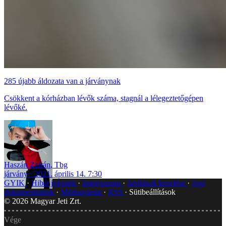
285 újabb áldozata van a járványnak
Csökkent a kórházban lévők száma, stagnál a lélegeztetőgépen
lévőké.
Haszán Zoltán
,
Tbg
járvány
2021. április 14. 7:30
GYIK
Hibát jelentek
Impresszum
Javítások kezelése
Jogi
dokumentumok
Médiaajánlat
RSS
Sütibeállítások
©
2026
Magyar Jeti Zrt.
Vége