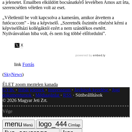
a jelenetet. Emailben elküldött bocsánatkérő levelében Amos azt írta,
szerencsétlen véletlen volt az eset.
„Véletlenül be volt kapcsolva a kamerám, amikor átvettem a
futócuccom” - írta a képviselő. „Szeretnék őszintén elnézést kérni a
képviselőházi kollégáktól ezért a nem szándékos esetért.
Nyilvánvalóan hiba volt, és nem fog többé előfordulni”.
Forrás
(
SkyNews
)
ÉLET
zoom
meztelen
kanada
GYIK
Hibát jelentek
Impresszum
Javítások kezelése
Jogi
dokumentumok
Médiaajánlat
RSS
Sütibeállítások
©
2026
Magyar Jeti Zrt.
Vége
Menü
Címlap