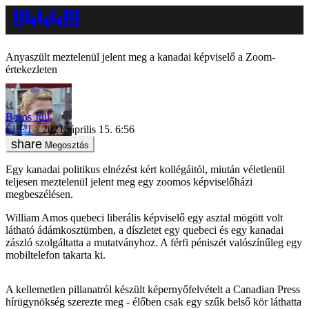
Anyaszült meztelenül jelent meg a kanadai képviselő a Zoom-
értekezleten
Boros Juli
ÉLET
2021. április 15. 6:56
Megosztás
Egy kanadai politikus elnézést kért kollégáitól, miután véletlenül
teljesen meztelenül jelent meg egy zoomos képviselőházi
megbeszélésen.
William Amos quebeci liberális képviselő egy asztal mögött volt
látható ádámkosztümben, a díszletet egy quebeci és egy kanadai
zászló szolgáltatta a mutatványhoz. A férfi péniszét valószínűleg egy
mobiltelefon takarta ki.
A kellemetlen pillanatról készült képernyőfelvételt a Canadian Press
hírügynökség szerezte meg - élőben csak egy szűk belső kör láthatta