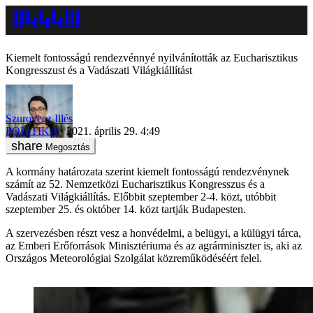
Kiemelt fontosságú rendezvénnyé nyilvánították az Eucharisztikus
Kongresszust és a Vadászati Világkiállítást
Szurovecz Illés
POLITIKA
2021. április 29. 4:49
Megosztás
A kormány határozata szerint kiemelt fontosságú rendezvénynek
számít az 52. Nemzetközi Eucharisztikus Kongresszus és a
Vadászati Világkiállítás. Előbbit szeptember 2-4. közt, utóbbit
szeptember 25. és október 14. közt tartják Budapesten.
A szervezésben részt vesz a honvédelmi, a belügyi, a külügyi tárca,
az Emberi Erőforrások Minisztériuma és az agrárminiszter is, aki az
Országos Meteorológiai Szolgálat közreműködéséért felel.