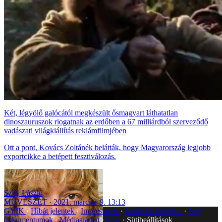
Két, légyölő galócától megkészült ősmagyart láthatatlan
dinoszauruszok riogatnak az erdőben a 67 milliárdból szerveződő
vadászati világkiállítás reklámfilmjében
Ott a pont, Kovács Zoltánék belátták, hogy Magyarország legjobb
exportcikke a betépett fesztiválozás.
Szily László
MŰVÉSZET
2021. március 9. 13:13
GYIK
Hibát jelentek
Impresszum
Javítások kezelése
Jogi
dokumentumok
Médiaajánlat
RSS
Sütibeállítások