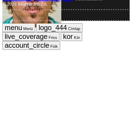
©
2026
Magyar Jeti Zrt.
Vége
Menü
Címlap
Friss
Kör
Fiók