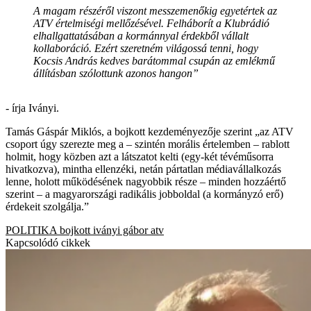
A magam részéről viszont messzemenőkig egyetértek az
ATV értelmiségi mellőzésével. Felháborít a Klubrádió
elhallgattatásában a kormánnyal érdekből vállalt
kollaboráció. Ezért szeretném világossá tenni, hogy
Kocsis András kedves barátommal csupán az emlékmű
állításban szólottunk azonos hangon”
- írja Iványi.
Tamás Gáspár Miklós, a bojkott kezdeményezője szerint „az ATV
csoport úgy szerezte meg a – szintén morális értelemben – rablott
holmit, hogy közben azt a látszatot kelti (egy-két tévéműsorra
hivatkozva), mintha ellenzéki, netán pártatlan médiavállalkozás
lenne, holott működésének nagyobbik része – minden hozzáértő
szerint – a magyarországi radikális jobboldal (a kormányzó erő)
érdekeit szolgálja.”
POLITIKA
bojkott
iványi gábor
atv
Kapcsolódó cikkek