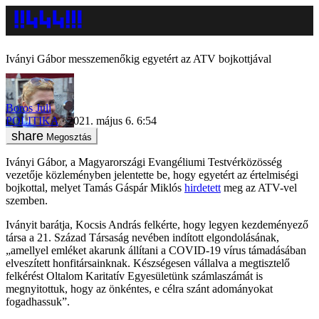
Iványi Gábor messzemenőkig egyetért az ATV bojkottjával
Boros Juli
POLITIKA
2021. május 6. 6:54
Megosztás
Iványi Gábor, a Magyarországi Evangéliumi Testvérközösség
vezetője közleményben jelentette be, hogy egyetért az értelmiségi
bojkottal, melyet Tamás Gáspár Miklós
hirdetett
meg az ATV-vel
szemben.
Iványit barátja, Kocsis András felkérte, hogy legyen kezdeményező
társa a 21. Század Társaság nevében indított elgondolásának,
„amellyel emléket akarunk állítani a COVID-19 vírus támadásában
elveszített honfitársainknak. Készségesen vállalva a megtisztelő
felkérést Oltalom Karitatív Egyesületünk számlaszámát is
megnyitottuk, hogy az önkéntes, e célra szánt adományokat
fogadhassuk”.