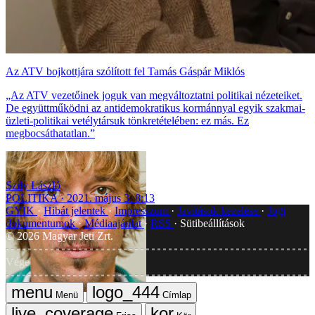
Az ATV bojkottjára szólított fel Tamás Gáspár Miklós
„Az ATV vezetőinek joguk van megváltoztatni politikai nézeteiket.
De együttműködni az antidemokratikus kormánnyal egyik szakmai-
üzleti-politikai vetélytársuk tönkretételében: ez más. Ez
megbocsáthatatlan.”
Szily László
POLITIKA
2021. május 3. 8:13
GYIK
Hibát jelentek
Impresszum
Javítások kezelése
Jogi
dokumentumok
Médiaajánlat
RSS
Sütibeállítások
©
2026
Magyar Jeti Zrt.
Vége
Menü
Címlap