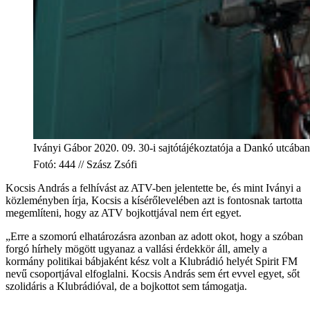
Iványi Gábor 2020. 09. 30-i sajtótájékoztatója a Dankó utcában
Fotó
:
444 // Szász Zsófi
Kocsis András a felhívást az ATV-ben jelentette be, és mint Iványi a
közleményben írja, Kocsis a kísérőlevelében azt is fontosnak tartotta
megemlíteni, hogy az ATV bojkottjával nem ért egyet.
„Erre a szomorú elhatározásra azonban az adott okot, hogy a szóban
forgó hírhely mögött ugyanaz a vallási érdekkör áll, amely a
kormány politikai bábjaként kész volt a Klubrádió helyét Spirit FM
nevű csoportjával elfoglalni. Kocsis András sem ért evvel egyet, sőt
szolidáris a Klubrádióval, de a bojkottot sem támogatja.