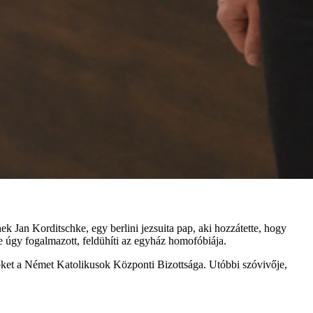
an Korditschke, egy berlini jezsuita pap, aki hozzátette, hogy
 úgy fogalmazott, feldühíti az egyház homofóbiája.
 őket a Német Katolikusok Központi Bizottsága. Utóbbi szóvivője,