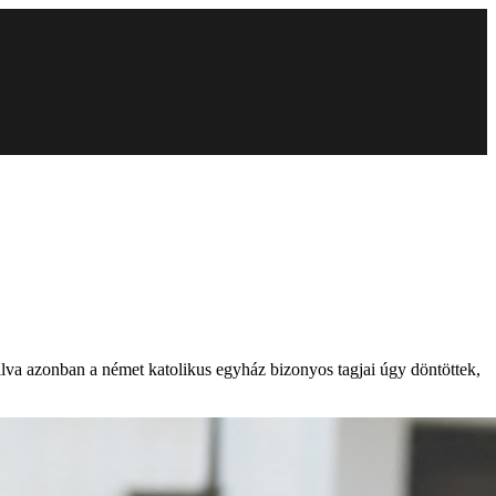
va azonban a német katolikus egyház bizonyos tagjai úgy döntöttek,