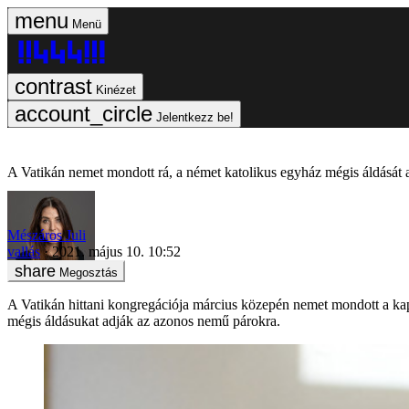
Menü
Kinézet
Jelentkezz be!
A Vatikán nemet mondott rá, a német katolikus egyház mégis áldását
Mészáros Juli
vallás
2021. május 10. 10:52
Megosztás
A Vatikán hittani kongregációja március közepén nemet mondott a ka
mégis áldásukat adják az azonos nemű párokra.