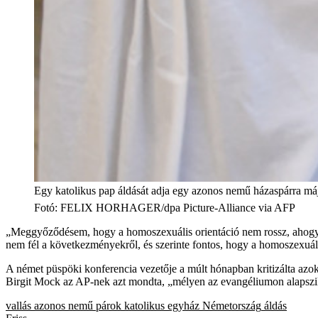
Egy katolikus pap áldását adja egy azonos nemű házaspárra m
Fotó
:
FELIX HORHAGER/dpa Picture-Alliance via AFP
„Meggyőződésem, hogy a homoszexuális orientáció nem rossz, ahogy n
nem fél a következményekről, és szerinte fontos, hogy a homoszexuál
A német püspöki konferencia vezetője a múlt hónapban kritizálta azok
Birgit Mock az AP-nek azt mondta, „mélyen az evangéliumon alapszik”
vallás
azonos nemű párok
katolikus egyház
Németország
áldás