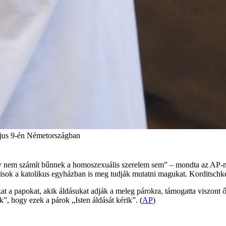
ájus 9-én Németországban
em számít bűnnek a homoszexuális szerelem sem” – mondta az AP-nek J
isok a katolikus egyházban is meg tudják mutatni magukat. Korditschke
at a papokat, akik áldásukat adják a meleg párokra, támogatta viszont
, hogy ezek a párok „Isten áldását kérik”. (
AP
)