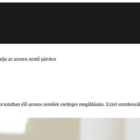
 adja az azonos nemű párokra
pcsolatban élő azonos neműek esetleges megáldására. Ezzel szembeszáll