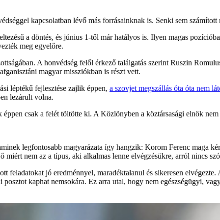
édséggel kapcsolatban lévő más forrásainknak is. Senki sem számított r
ezésű a döntés, és június 1-től már hatályos is. Ilyen magas pozícióban
evezték meg egyelőre.
ottságában. A honvédség felől érkező találgatás szerint Ruszin Romulus
afganisztáni magyar missziókban is részt vett.
si léptékű fejlesztése zajlik éppen,
a szovjet megszállás óta óta nem lát
en lezárult volna.
ppen csak a felét töltötte ki. A Közlönyben a köztársasági elnök nem 
 aminek legfontosabb magyarázata így hangzik: Korom Ferenc maga kért
 ő miért nem az a típus, aki alkalmas lenne elvégzésükre, arról nincs s
t feladatokat jó eredménnyel, maradéktalanul és sikeresen elvégezte. 
ai posztot kaphat nemsokára. Ez arra utal, hogy nem egészségügyi, va