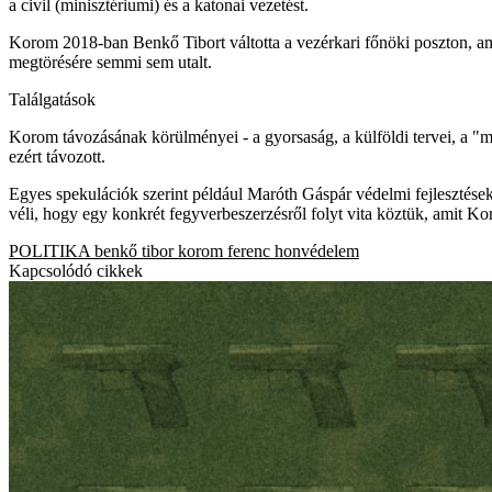
a civil (minisztériumi) és a katonai vezetést.
Korom 2018-ban Benkő Tibort váltotta a vezérkari főnöki poszton, ami
megtörésére semmi sem utalt.
Találgatások
Korom távozásának körülményei - a gyorsaság, a külföldi tervei, a "má
ezért távozott.
Egyes spekulációk szerint például Maróth Gáspár védelmi fejlesztésekér
véli, hogy egy konkrét fegyverbeszerzésről folyt vita köztük, amit K
POLITIKA
benkő tibor
korom ferenc
honvédelem
Kapcsolódó cikkek