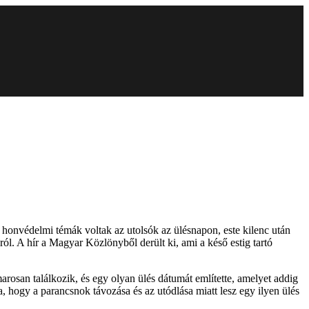
 A honvédelmi témák voltak az utolsók az ülésnapon, este kilenc után
. A hír a Magyar Közlönyből derült ki, ami a késő estig tartó
rosan találkozik, és egy olyan ülés dátumát említette, amelyet addig
, hogy a parancsnok távozása és az utódlása miatt lesz egy ilyen ülés