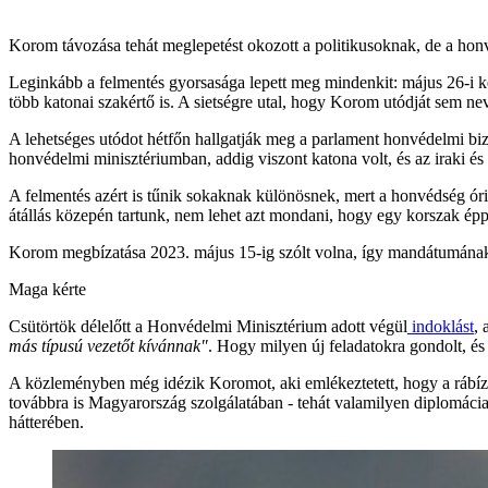
Korom távozása tehát meglepetést okozott a politikusoknak, de a honv
Leginkább a felmentés gyorsasága lepett meg mindenkit: május 26-i kelt
több katonai szakértő is. A sietségre utal, hogy Korom utódját sem n
A lehetséges utódot hétfőn hallgatják meg a parlament honvédelmi biz
honvédelmi minisztériumban, addig viszont katona volt, és az iraki és 
A felmentés azért is tűnik sokaknak különösnek, mert a honvédség óriá
átállás közepén tartunk, nem lehet azt mondani, hogy egy korszak épp
Korom megbízatása 2023. május 15-ig szólt volna, így mandátumának é
Maga kérte
Csütörtök délelőtt a Honvédelmi Minisztérium adott végül
indoklást
,
más típusú vezetőt kívánnak"
. Hogy milyen új feladatokra gondolt, és
A közleményben még idézik Koromot, aki emlékeztetett, hogy a rábízot
továbbra is Magyarország szolgálatában - tehát valamilyen diplomáci
hátterében.