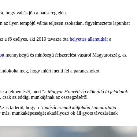
á, hogy váltás jön a hadsereg élén.
 az ilyen tempójú váltás teljesen szokatlan, figyelmeztette lapunkat
z a fő esélyes, aki 2019 tavasza óta
helyettes államtitkár
a
ott
mennyiségű és minőségű felszerelést vásárol Magyarország, az
indokolta meg, hogy miért menti fel a parancsnokot.
e a felmentését, mert "a
Magyar Honvédség előtt álló új feladatok
zó, csak az eddigi munkájának az összegzéséről.
Az is kiderül, hogy a
"tudását ezentúl külföldön kamatoztatja"
,
gy más, munkaképességét akadályozó ok áll gyors távozásának