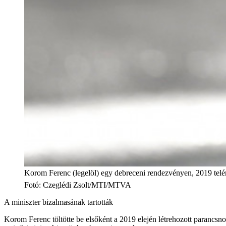
Korom Ferenc (legelöl) egy debreceni rendezvényen, 2019 telé
Fotó
:
Czeglédi Zsolt/MTI/MTVA
A miniszter bizalmasának tartották
Korom Ferenc töltötte be elsőként a 2019 elején létrehozott parancs