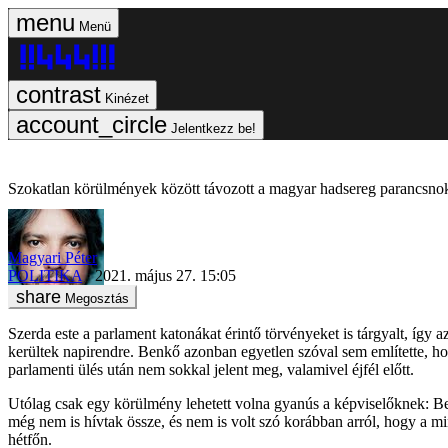
Menü
Kinézet
Jelentkezz be!
Szokatlan körülmények között távozott a magyar hadsereg parancsno
Magyari Péter
POLITIKA
2021. május 27. 15:05
Megosztás
Szerda este a parlament katonákat érintő törvényeket is tárgyalt, így 
kerültek napirendre. Benkő azonban egyetlen szóval sem említette, h
parlamenti ülés után nem sokkal jelent meg, valamivel éjfél előtt.
Utólag csak egy körülmény lehetett volna gyanús a képviselőknek: Ben
még nem is hívtak össze, és nem is volt szó korábban arról, hogy a mi
hétfőn.