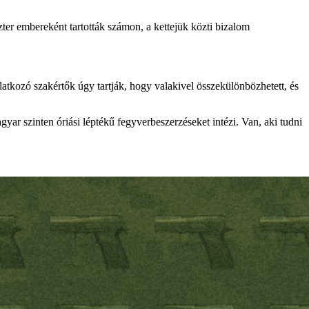
ter embereként tartották számon, a kettejük közti bizalom
latkozó szakértők úgy tartják, hogy valakivel összekülönbözhetett, és
gyar szinten óriási léptékű fegyverbeszerzéseket intézi. Van, aki tudni