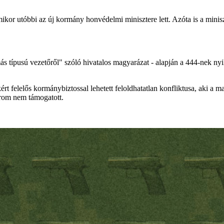
kor utóbbi az új kormány honvédelmi minisztere lett. Azóta is a minisz
s típusú vezetőről" szóló hivatalos magyarázat - alapján a 444-nek nyi
t felelős kormánybiztossal lehetett feloldhatatlan konfliktusa, aki a ma
orom nem támogatott.