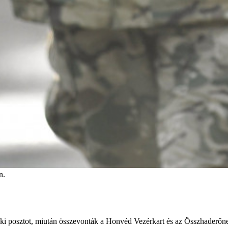
n.
noki posztot, miután összevonták a Honvéd Vezérkart és az Összhaderőne