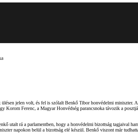
ka
az ülésen jelen volt, és fel is szólalt Benkő Tibor honvédelmi miniszter.
ogy Korom Ferenc, a Magyar Honvédség parancsnoka távozik a posztjáról
kő utalt rá a parlamentben, hogy a honvédelmi bizottság tagjaival hama
niszter napokon belül a bizottság elé készül. Benkő viszont már tudhatta