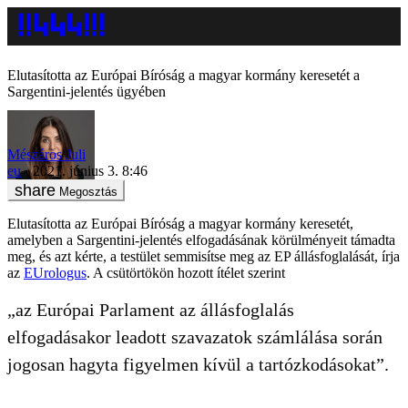
Elutasította az Európai Bíróság a magyar kormány keresetét a
Sargentini-jelentés ügyében
Mészáros Juli
eu
2021. június 3. 8:46
Megosztás
Elutasította az Európai Bíróság a magyar kormány keresetét,
amelyben a Sargentini-jelentés elfogadásának körülményeit támadta
meg, és azt kérte, a testület semmisítse meg az EP állásfoglalását, írja
az
EUrologus
. A csütörtökön hozott ítélet szerint
„az Európai Parlament az állásfoglalás
elfogadásakor leadott szavazatok számlálása során
jogosan hagyta figyelmen kívül a tartózkodásokat”.