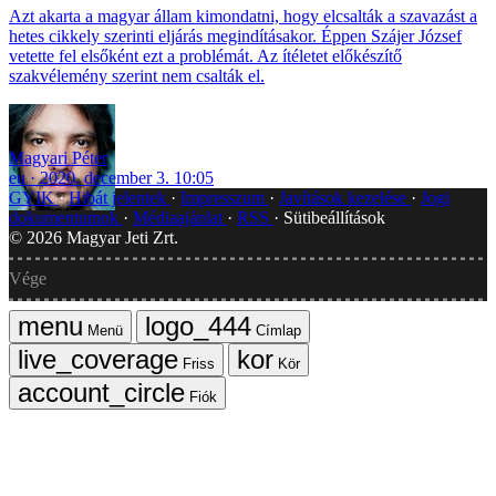
Azt akarta a magyar állam kimondatni, hogy elcsalták a szavazást a
hetes cikkely szerinti eljárás megindításakor. Éppen Szájer József
vetette fel elsőként ezt a problémát. Az ítéletet előkészítő
szakvélemény szerint nem csalták el.
Magyari Péter
eu
2020. december 3. 10:05
GYIK
Hibát jelentek
Impresszum
Javítások kezelése
Jogi
dokumentumok
Médiaajánlat
RSS
Sütibeállítások
©
2026
Magyar Jeti Zrt.
Vége
Menü
Címlap
Friss
Kör
Fiók