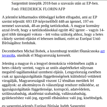
Sargentinit ünneplik 2018-ban a szavazás után az EP-ben.
Fotó
:
FREDERICK FLORIN/AFP
A jelentést kétharmados többséggel kellett elfogadni, ami az EP
szerint teljesült: 693 EP-képviselőből 448-an igennel, 197-en
nemmel szavaztak, 48-an pedig tartózkodtak. A magyar kormány
azzal érvelt, hogy a tartózkodásokkal együtt 462 igenre – vagyis 14-
gyel több támogató voksra – lett volna szükség ahhoz, hogy a hetes
cikkely szerinti eljárást el lehessen indítani, ezért az Európai Unió
Bíróságához fordultak.
Decemberben Michal Bobek, a luxemburgi testület főtanácsnoka
azt
javasolta
, utasítsák el Magyarország keresetét.
Jelenleg a magyar és a lengyel demokrácia védelmében zajlik a
hetes cikkely szerinti, vagyis az uniós alapértékeket súlyosan
megsértő tagállamokkal szembeni eljárás. Lengyelország esetében
csak az igazságszolgáltatás függetlenségének különböző vetületeit
vizsgálják, Magyarországnál viszont 12 témában merültek fel
aggályok: az alkotmányos és választójogi rendszer működése, az
igazságszolgáltatás függetlensége, korrupció, adatvédelem,
szólásszabadság, akadémiai szabadság, vallásszabadság,
gyülekezéshez való jog, egyenlő elbánáshoz való jog, kisebbségek.
eu
sargentini-jelentés
Európai Bíróság
Judith Sargentini